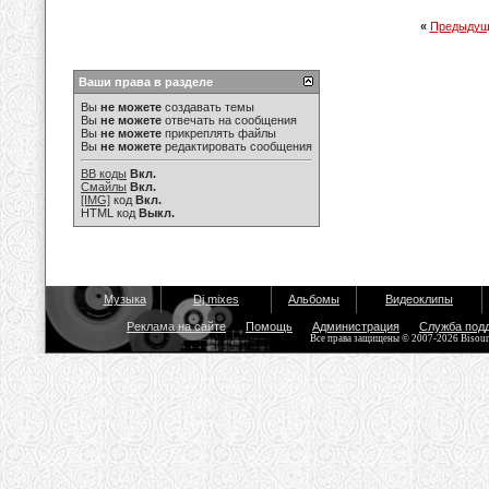
«
Предыдущ
Ваши права в разделе
Вы
не можете
создавать темы
Вы
не можете
отвечать на сообщения
Вы
не можете
прикреплять файлы
Вы
не можете
редактировать сообщения
BB коды
Вкл.
Смайлы
Вкл.
[IMG]
код
Вкл.
HTML код
Выкл.
Музыка
Dj mixes
Альбомы
Видеоклипы
Реклама на сайте
Помощь
Администрация
Служба под
Все права защищены © 2007-2026 Bisou