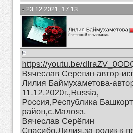
23.12.2021, 17:13
Лилия Баймухаметова
Постоянный пользователь
https://youtu.be/dIraZV_0OD
Вячеслав Серегин-автор-ис
Лилия Баймухаметова-автор
11.12.2020г.,Russia,
Россия,Республика Башкорт
район,с.Малояз.
Вячеслав Серёгин
Спасибо,Лилия,за ролик к п