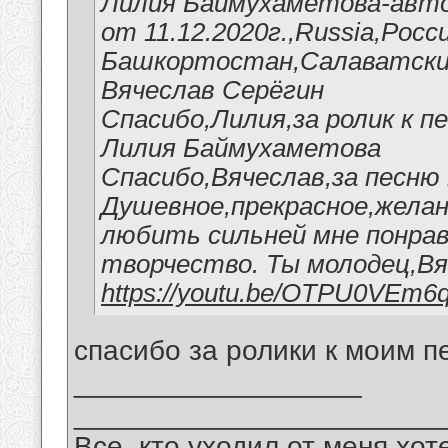
Лилия Баймухаметова-авто
от 11.12.2020г.,Russia,Росс
Башкортостан,Салаватский
Вячеслав Серёгин
Спасибо,Лилия,за ролик к п
Лилия Баймухаметова
Спасибо,Вячеслав,за песню 
Душевное,прекрасное,желан
любить сильней мне понрав
творчество. Ты молодец,Вя
https://youtu.be/OTPU0VEm6
спасибо за ролики к моим п
__________________
_______________________
Все, кто уходил от меня хот