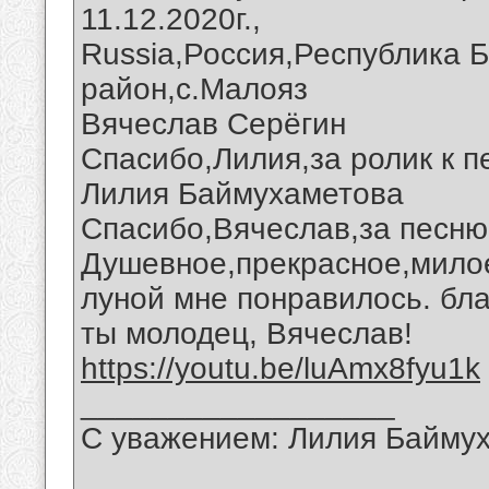
11.12.2020г.,
Russia,Россия,Республика 
район,с.Малояз
Вячеслав Серёгин
Спасибо,Лилия,за ролик к п
Лилия Баймухаметова
Спасибо,Вячеслав,за песню 
Душевное,прекрасное,милое
луной мне понравилось. бла
ты молодец, Вячеслав!
https://youtu.be/luAmx8fyu1k
__________________
С уважением: Лилия Байму