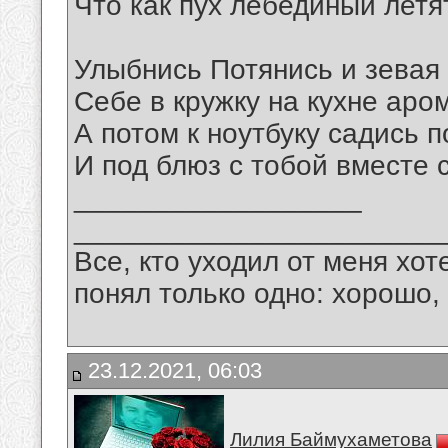
Что как пух лебединый летя
Улыбнись Потянись и зевая
Себе в кружку на кухне аром
А потом к ноутбуку садись 
И под блюз с тобой вместе 
__________________
_______________________
Все, кто уходил от меня хот
понял только одно: хорошо,
23.12.2021, 06:03
Лилия Баймухаметова