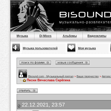
Музыка
Dj Mixes
Альбомы
Видеоклипы
Музыка пользователей
Моя музыка
Bisound.com - Музыкальный портал
>
Ваше творчество
>
Авторс
Песни Вячеслава Серёгина
22.12.2021, 23:57