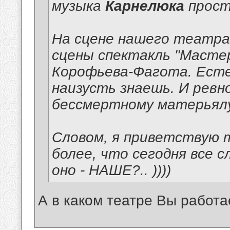
музыка
Карнелюка
прост
На сцене нашего театра 
сцены спектакль "Мастер
Корофьева-Фагота. Есте
наизусть знаешь. И рев
бессмертному матерьялу
Словом, я приветствую
более, что сегодня все с
оно - НАШЕ?.. ))))
А в каком театре Вы работа