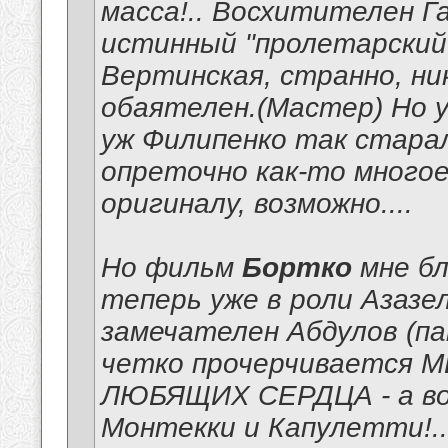
масса!.. Восхитителен Г
истинный "пролетарский
Вертинская, странно, ни
обаятелен.(Мастер) Но у 
уж Филипенко так старал
опреточно как-то много
оригиналу, возможно....
Но фильм
Бортко
мне бл
теперь уже в роли Азазел
замечателен Абдулов (па
четко прочерчивается М
ЛЮБЯЩИХ СЕРДЦА - а вок
Монтекки и Капулетти
!.