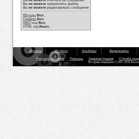
Вы
не можете
отвечать на сообщения
Вы
не можете
прикреплять файлы
Вы
не можете
редактировать сообщения
BB коды
Вкл.
Смайлы
Вкл.
[IMG]
код
Вкл.
HTML код
Выкл.
Музыка
Dj mixes
Альбомы
Видеоклипы
Реклама на сайте
Помощь
Администрация
Служба под
Все права защищены © 2007-2026 Bisou