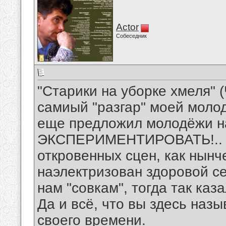
Actor
Собеседник
"Старики на уборке хмеля" 
самиый "разгар" моей молод
еще предложил молодёжи н
ЭКСПЕРИМЕНТИРОВАТЬ!.. Чт
откровенных сцен, как нынч
наэлектризован здоровой се
нам "совкам", тогда так каза
Да и всё, что вы здесь наз
своего времени.