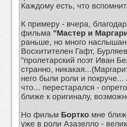
Каждому есть, что вспомнить
К примеру - вчера, благода
фильма
"Мастер и Маргар
раньше, но много наслышан.
Восхитителен Гафт, Бурляе
"пролетарский поэт Иван Бе
странно, никакая...(Маргари
него были роли и покруче...
что... перестарался - опрет
ближе к оригиналу, возможно
Но фильм
Бортко
мне ближе
уже в роли Азазелло - вели