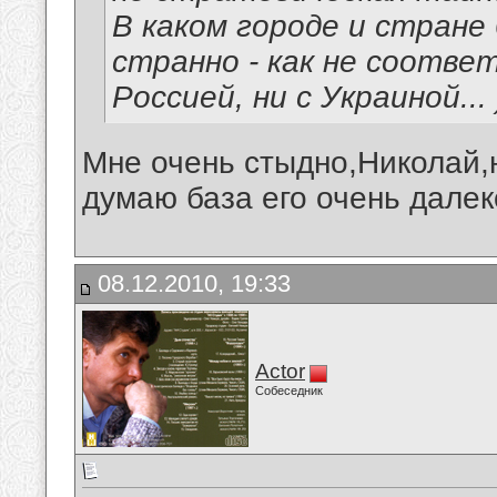
В каком городе и стране
странно - как не соотве
Россией, ни с Украиной... )
Мне очень стыдно,Николай,н
думаю база его очень далек
08.12.2010, 19:33
Actor
Собеседник