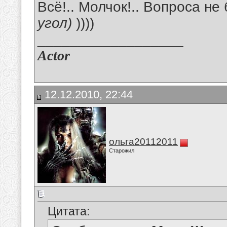
Всё!.. Молчок!.. Вопроса не
угол)
))))
__________________
Actor
12.12.2010, 22:44
ольга20112011
Старожил
Цитата: