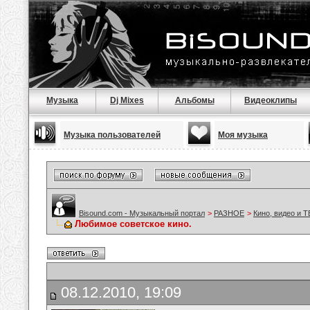
Музыка
Dj Mixes
Альбомы
Видеоклипы
Музыка пользователей
Моя музыка
Bisound.com - Музыкальный портал
>
РАЗНОЕ
>
Кино, видео и Т
Любимое советское кино.
08.12.2010, 19:09