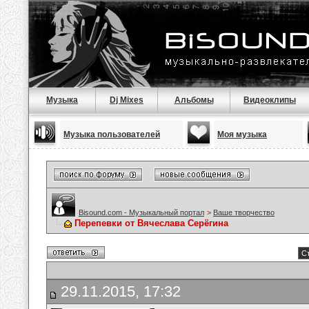
Музыка
Dj Mixes
Альбомы
Видеоклипы
Музыка пользователей
Моя музыка
Bisound.com - Музыкальный портал
>
Ваше творчество
Перепевки от Вячеслава Серёгина
Ст
29.11.2015, 17:32