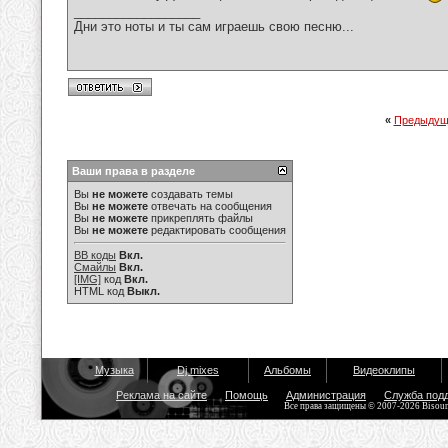
__________________
Дни это ноты и ты сам играешь свою песню...
«
Предыдущ
Ваши права в разделе
Вы
не можете
создавать темы
Вы
не можете
отвечать на сообщения
Вы
не можете
прикреплять файлы
Вы
не можете
редактировать сообщения
BB коды
Вкл.
Смайлы
Вкл.
[IMG]
код
Вкл.
HTML код
Выкл.
Музыка
Dj mixes
Альбомы
Видеоклипы
Реклама на сайте
Помощь
Администрация
Служба под
Все права защищены © 2007-2026 Bisou