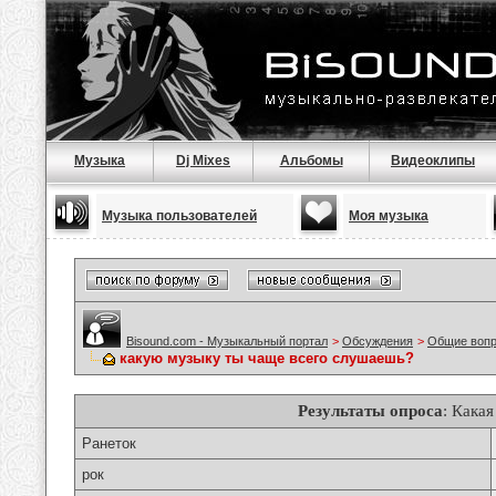
Музыка
Dj Mixes
Альбомы
Видеоклипы
Музыка пользователей
Моя музыка
Bisound.com - Музыкальный портал
>
Обсуждения
>
Общие воп
какую музыку ты чаще всего слушаешь?
Результаты опроса
: Кака
Ранеток
рок