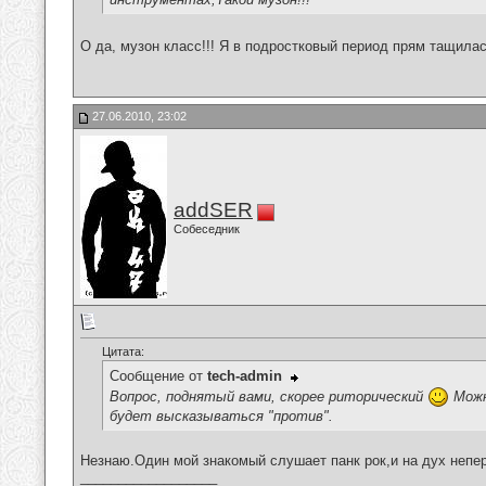
О да, музон класс!!! Я в подростковый период прям тащилас
27.06.2010, 23:02
addSER
Собеседник
Цитата:
Сообщение от
tech-admin
Вопрос, поднятый вами, скорее риторический
Можн
будет высказываться "против".
Незнаю.Один мой знакомый слушает панк рок,и на дух непере
__________________