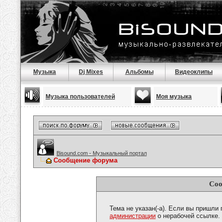
Музыка
Dj Mixes
Альбомы
Видеоклипы
Музыка пользователей
Моя музыка
Bisound.com - Музыкальный портал
Сообщение форума
Соо
Тема не указан(-а). Если вы пришли
администрации
о нерабочей ссылке.