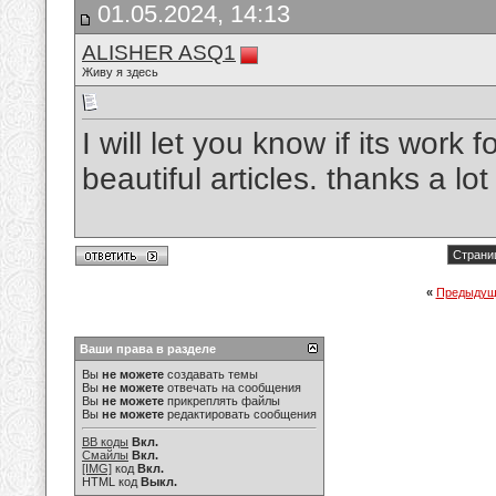
01.05.2024, 14:13
ALISHER ASQ1
Живу я здесь
I will let you know if its work
beautiful articles. thanks a lot
Страниц
«
Предыдущ
Ваши права в разделе
Вы
не можете
создавать темы
Вы
не можете
отвечать на сообщения
Вы
не можете
прикреплять файлы
Вы
не можете
редактировать сообщения
BB коды
Вкл.
Смайлы
Вкл.
[IMG]
код
Вкл.
HTML код
Выкл.