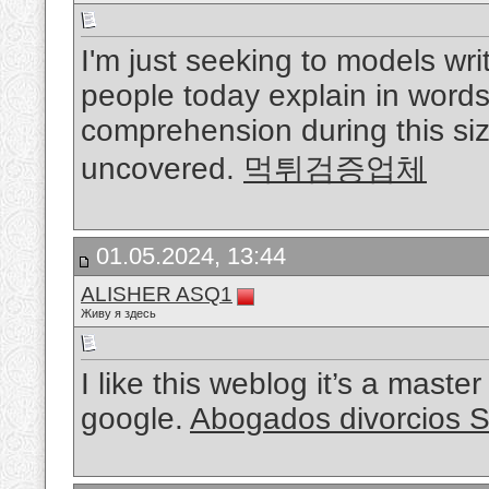
I'm just seeking to models wri
people today explain in words
comprehension during this size
uncovered.
먹튀검증업체
01.05.2024, 13:44
ALISHER ASQ1
Живу я здесь
I like this weblog it’s a maste
google.
Abogados divorcios S