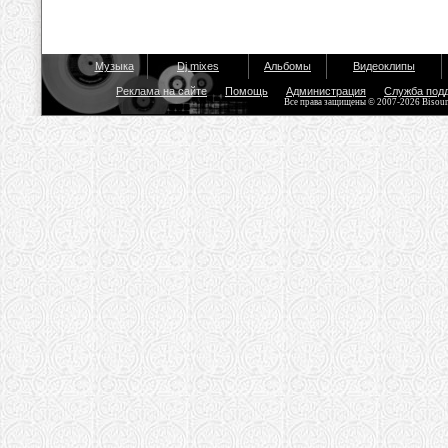
Музыка
Dj mixes
Альбомы
Видеоклипы
Реклама на сайте
Помощь
Администрация
Служба под
Все права защищены © 2007-2026 Bisou