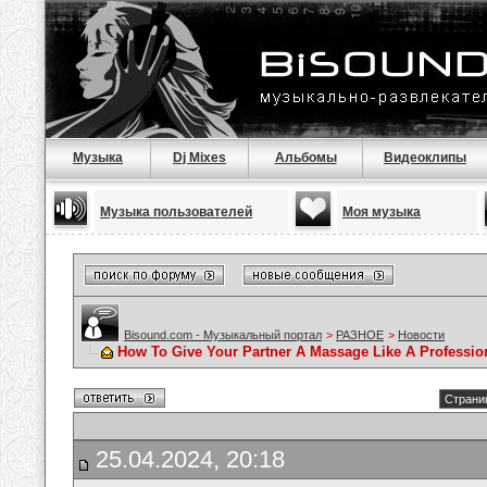
Музыка
Dj Mixes
Альбомы
Видеоклипы
Музыка пользователей
Моя музыка
Bisound.com - Музыкальный портал
>
РАЗНОЕ
>
Новости
How To Give Your Partner A Massage Like A Professio
Страниц
25.04.2024, 20:18