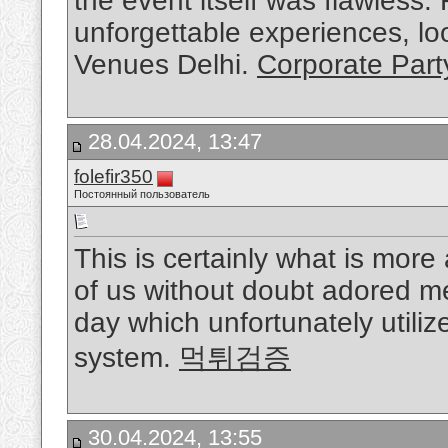
the event itself was flawless.
unforgettable experiences, lo
Venues Delhi.
Corporate Part
28.04.2024, 13:47
folefir350
Постоянный пользователь
This is certainly what is more 
of us without doubt adored me
day which unfortunately utiliz
system.
먹튀검증
30.04.2024, 13:55