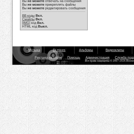
Вы
не можете
отвечать на сообщения
Вы
не можете
прикреплять файлы
Вы
не можете
редактировать сообщения
BB коды
Вкл.
Смайлы
Вкл.
[IMG]
код
Вкл.
HTML код
Выкл.
Музыка
Dj mixes
Альбомы
Видеоклипы
Реклама на сайте
Помощь
Администрация
Служба под
Все права защищены © 2007-2026 Bisou