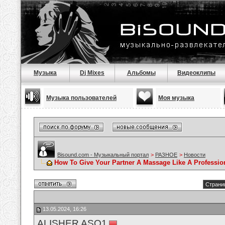
Музыка
Dj Mixes
Альбомы
Видеоклипы
Музыка пользователей
Моя музыка
Bisound.com - Музыкальный портал
>
РАЗНОЕ
>
Новости
How To Give Your Partner A Massage Like A Professio
Страниц
13.05.2024, 16:26
ALISHER ASQ1