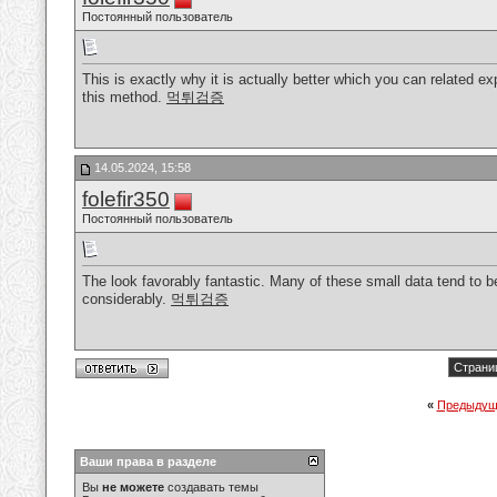
Постоянный пользователь
This is exactly why it is actually better which you can related expl
this method.
먹튀검증
14.05.2024, 15:58
folefir350
Постоянный пользователь
The look favorably fantastic. Many of these small data tend to b
considerably.
먹튀검증
Страниц
«
Предыдущ
Ваши права в разделе
Вы
не можете
создавать темы