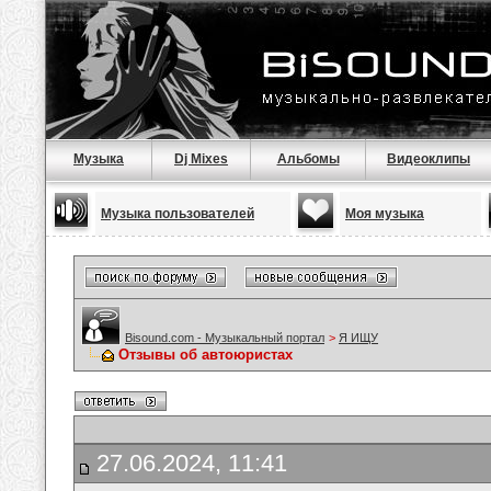
Музыка
Dj Mixes
Альбомы
Видеоклипы
Музыка пользователей
Моя музыка
Bisound.com - Музыкальный портал
>
Я ИЩУ
Отзывы об автоюристах
27.06.2024, 11:41