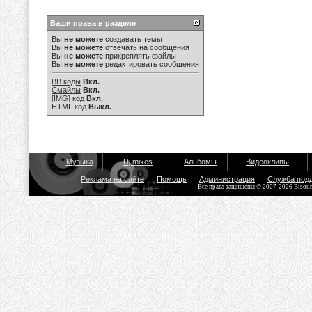
Ваши права в разделе
Вы
не можете
создавать темы
Вы
не можете
отвечать на сообщения
Вы
не можете
прикреплять файлы
Вы
не можете
редактировать сообщения
BB коды
Вкл.
Смайлы
Вкл.
[IMG]
код
Вкл.
HTML код
Выкл.
Музыка
Dj mixes
Альбомы
Видеоклипы
Реклама на сайте
Помощь
Администрация
Служба под
Все права защищены © 2007-2026 Bisou