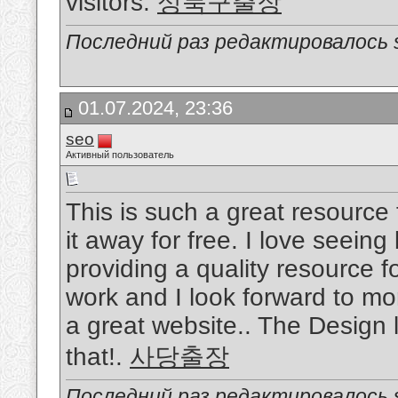
visitors.
성북구출장
Последний раз редактировалось s
01.07.2024, 23:36
seo
Активный пользователь
This is such a great resource
it away for free. I love seein
providing a quality resource f
work and I look forward to mo
a great website.. The Design 
that!.
사당출장
Последний раз редактировалось s