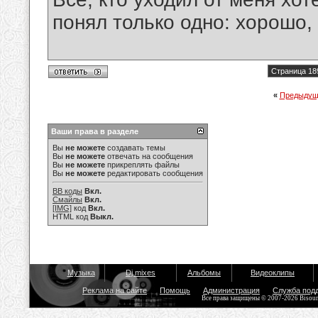
понял только одно: хорошо,
Страница 18
«
Предыдущ
Ваши права в разделе
Вы
не можете
создавать темы
Вы
не можете
отвечать на сообщения
Вы
не можете
прикреплять файлы
Вы
не можете
редактировать сообщения
BB коды
Вкл.
Смайлы
Вкл.
[IMG]
код
Вкл.
HTML код
Выкл.
Музыка
Dj mixes
Альбомы
Видеоклипы
Реклама на сайте
Помощь
Администрация
Служба под
Все права защищены © 2007-2026 Bisou