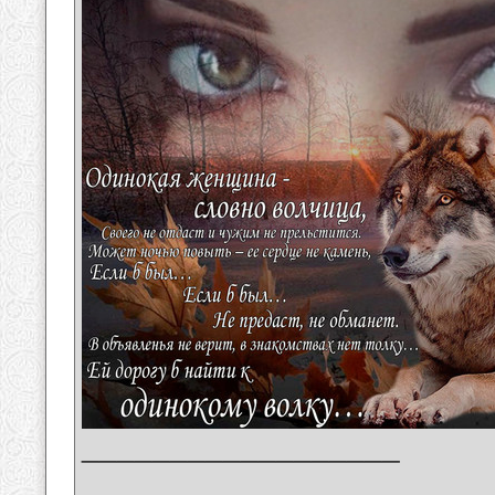
__________________
_______________________