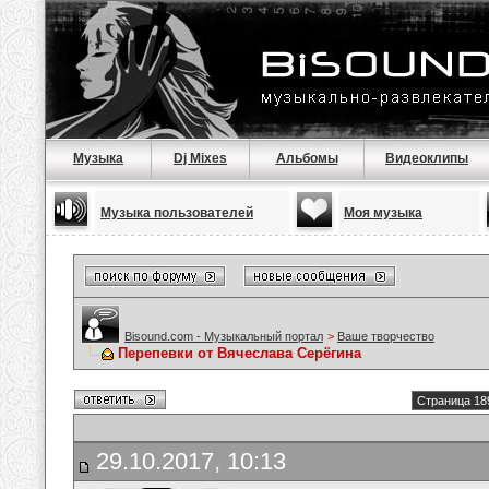
Музыка
Dj Mixes
Альбомы
Видеоклипы
Музыка пользователей
Моя музыка
Bisound.com - Музыкальный портал
>
Ваше творчество
Перепевки от Вячеслава Серёгина
Страница 18
29.10.2017, 10:13