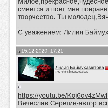
Милое,прекрасное,чудесное
смеется и поет мне понрави
творчество. Ты молодец,Вя
__________________
С уважением: Лилия Байму
15.12.2020, 17:21
Лилия Баймухаметова
Постоянный пользователь
https://youtu.be/Koj6ov4zMwI
Вячеслав Серегин-автор ис