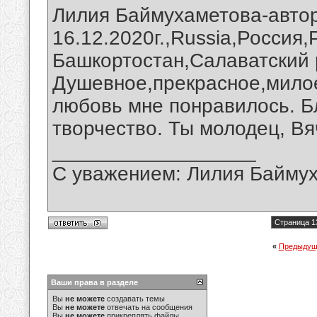
Лилия Баймухаметова-авто
16.12.2020г.,Russia,Россия
Башкортостан,Салаватский 
Душевное,прекрасное,мило
любовь мне понравилось. Б
творчество. Ты молодец, Вя
__________________
С уважением: Лилия Байму
Страница 1
«
Предыдущ
Ваши права в разделе
Вы
не можете
создавать темы
Вы
не можете
отвечать на сообщения
Вы
не можете
прикреплять файлы