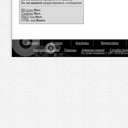
Вы
не можете
редактировать сообщения
BB коды
Вкл.
Смайлы
Вкл.
[IMG]
код
Вкл.
HTML код
Выкл.
Музыка
Dj mixes
Альбомы
Видеоклипы
Реклама на сайте
Помощь
Администрация
Служба под
Все права защищены © 2007-2026 Bisou