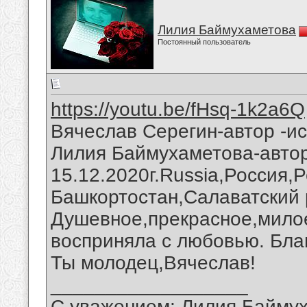
Лилия Баймухаметова
Постоянный пользователь
https://youtu.be/fHsq-1k2a6Q
Вячеслав Серегин-автор -и
Лилия Баймухаметова-авто
15.12.2020г.Russia,Россия,
Башкортостан,Салаватский 
Душевное,прекрасное,мило
восприняла с любовью. Благ
Ты молодец,Вячеслав!
__________________
С уважением: Лилия Байму