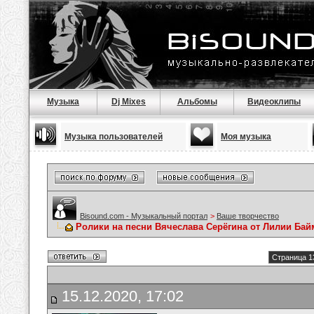
Музыка
Dj Mixes
Альбомы
Видеоклипы
Музыка пользователей
Моя музыка
Bisound.com - Музыкальный портал
>
Ваше творчество
Ролики на песни Вячеслава Серёгина от Лилии Ба
Страница 1
15.12.2020, 17:02