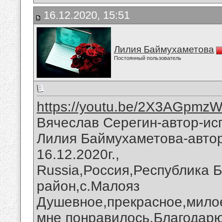
16.12.2020, 15:51
Лилия Баймухаметова
Постоянный пользователь
https://youtu.be/2X3AGpmz
Вячеслав Серегин-автор-исп
Лилия Баймухаметова-автор
16.12.2020г.,
Russia,Россия,Республика 
район,с.Малояз
Душевное,прекрасное,милое
мне понравилось.Благодарю