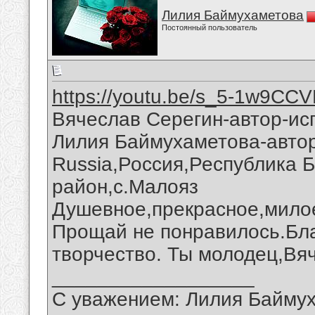
Лилия Баймухаметова
Постоянный пользователь
https://youtu.be/s_5-1w9CC
Вячеслав Серегин-автор-ис
Лилия Баймухаметова-автор
Russia,Россия,Республика 
район,с.Малояз
Душевное,прекрасное,милое
Прощай не понравилось.Бла
творчество. Ты молодец,Вя
__________________
С уважением: Лилия Байму