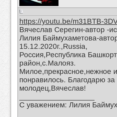
https://youtu.be/m31BTB-3D
Вячеслав Серегин-автор -и
Лилия Баймухаметова-автор
15.12.2020г.,Russia,
Россия,Республика Башкорт
район,с.Малояз.
Милое,прекрасное,нежное 
понравилось. Благодарю за
молодец,Вячеслав!
__________________
С уважением: Лилия Байму