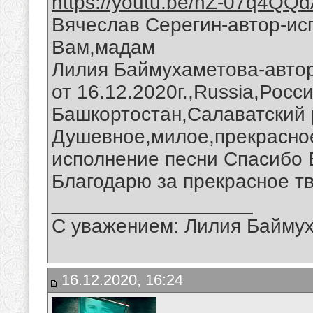
https://youtu.be/hZ-07q4QQ
Вячеслав Серегин-автор-ис
Вам,мадам
Лилия Баймухаметова-авто
от 16.12.2020г.,Russia,Росс
Башкортостан,Салаватский 
Душевное,милое,прекрасно
исполнение песни Спасибо 
Благодарю за прекрасное тв
__________________
С уважением: Лилия Байму
16.12.2020, 16:24