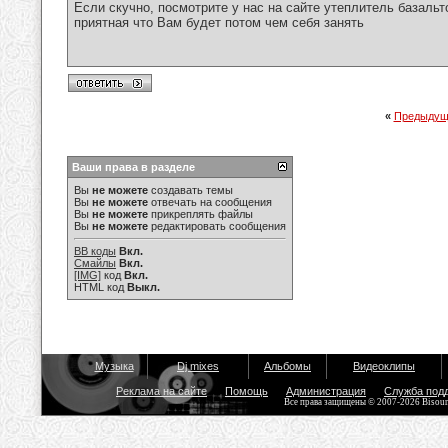
Если скучно, посмотрите у нас на сайте утеплитель базаль
приятная что Вам будет потом чем себя занять
«
Предыдущ
Ваши права в разделе
Вы
не можете
создавать темы
Вы
не можете
отвечать на сообщения
Вы
не можете
прикреплять файлы
Вы
не можете
редактировать сообщения
BB коды
Вкл.
Смайлы
Вкл.
[IMG]
код
Вкл.
HTML код
Выкл.
Музыка
Dj mixes
Альбомы
Видеоклипы
Реклама на сайте
Помощь
Администрация
Служба под
Все права защищены © 2007-2026 Bisou