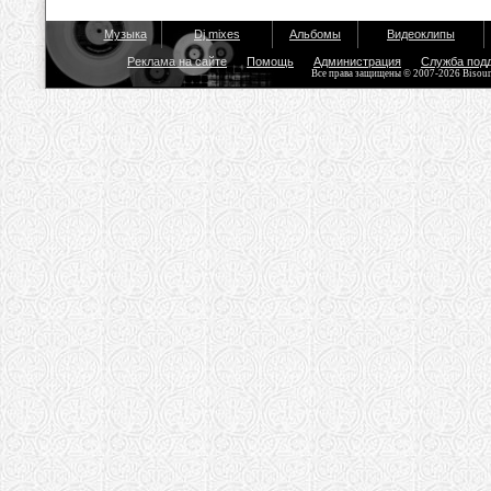
Музыка
Dj mixes
Альбомы
Видеоклипы
Реклама на сайте
Помощь
Администрация
Служба под
Все права защищены © 2007-2026 Bisou