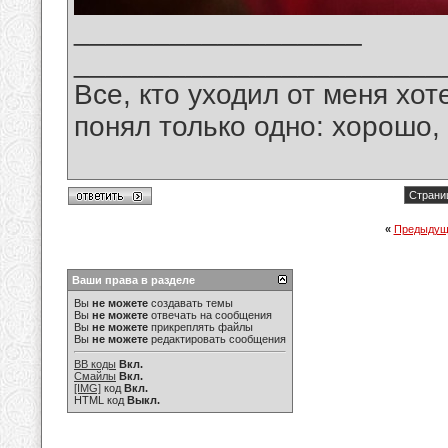
__________________
_______________________
Все, кто уходил от меня хот
понял только одно: хорошо,
Страниц
«
Предыдущ
Ваши права в разделе
Вы
не можете
создавать темы
Вы
не можете
отвечать на сообщения
Вы
не можете
прикреплять файлы
Вы
не можете
редактировать сообщения
BB коды
Вкл.
Смайлы
Вкл.
[IMG]
код
Вкл.
HTML код
Выкл.