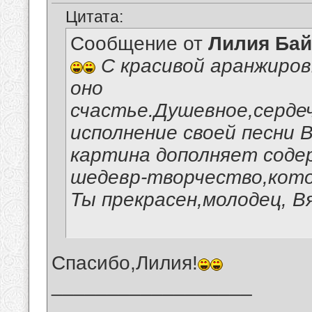
Цитата:
Сообщение от
Лилия Ба
С красивой аранжиров
оно
счастье.Душевное,серде
исполнение своей песни 
картина дополняет соде
шедевр-творчество,кото
Ты прекрасен,молодец, В
Спасибо,Лилия!
__________________
_______________________