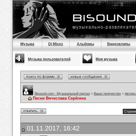
Музыка
Dj Mixes
Альбомы
Видеоклипы
Музыка пользователей
Моя музыка
Bisound.com - Музыкальный портал
>
Ваше творчество
>
Авторс
Песни Вячеслава Серёгина
Страниц
01.11.2017, 16:42