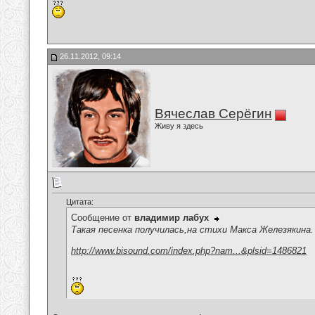
26.11.2012, 09:14
Вячеслав Серёгин
Живу я здесь
Цитата:
Сообщение от
владимир лабух
Такая песенка получилась,на стихи Макса Железякина.
http://www.bisound.com/index.php?nam...&plsid=1486821