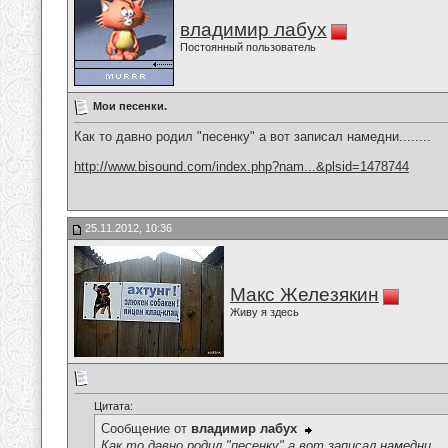
владимир лабух
Постоянный пользователь
Мои песенки.
Как то давно родил "песенку" а вот записал намедни........
http://www.bisound.com/index.php?nam...&plsid=1478744
25.11.2012, 10:36
Макс Железякин
Живу я здесь
Цитата:
Сообщение от
владимир лабух
Как то давно родил "песенку" а вот записал намедни.....