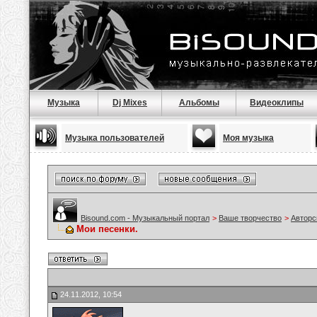
Музыка
Dj Mixes
Альбомы
Видеоклипы
Музыка пользователей
Моя музыка
Bisound.com - Музыкальный портал
>
Ваше творчество
>
Авторс
Мои песенки.
24.11.2012, 10:54