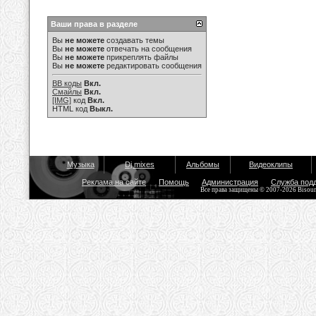
Ваши права в разделе
Вы
не можете
создавать темы
Вы
не можете
отвечать на сообщения
Вы
не можете
прикреплять файлы
Вы
не можете
редактировать сообщения
BB коды
Вкл.
Смайлы
Вкл.
[IMG]
код
Вкл.
HTML код
Выкл.
Музыка
Dj mixes
Альбомы
Видеоклипы
Реклама на сайте
Помощь
Администрация
Служба под
Все права защищены © 2007-2026 Bisou