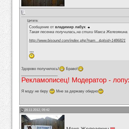
Цитата:
Сообщение от
владимир лабух
Такая песенка получилась,на стихи Макса Железякина.
http://www.bisound.com/index.php?nam...&plsid=1486821
Здорово получилось!
Браво!
__________________
Рекламописец! Модератор - лопух
Я мзду не беру
Мне за державу обидно
26.11.2012, 09:42
Макс Железякин