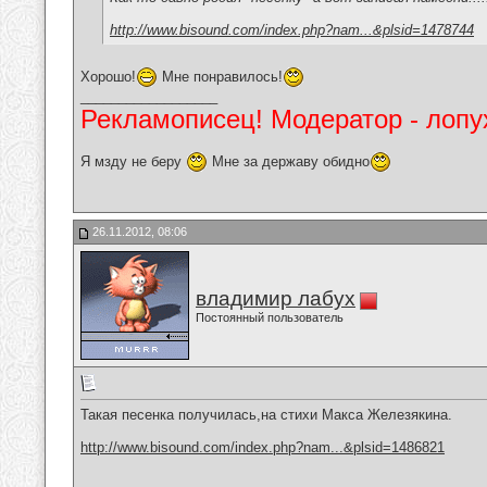
http://www.bisound.com/index.php?nam...&plsid=1478744
Хорошо!
Мне понравилось!
__________________
Рекламописец! Модератор - лопух
Я мзду не беру
Мне за державу обидно
26.11.2012, 08:06
владимир лабух
Постоянный пользователь
Такая песенка получилась,на стихи Макса Железякина.
http://www.bisound.com/index.php?nam...&plsid=1486821