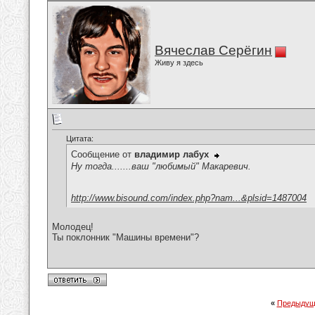
Вячеслав Серёгин
Живу я здесь
Цитата:
Сообщение от
владимир лабух
Ну тогда.......ваш "любимый" Макаревич.
http://www.bisound.com/index.php?nam...&plsid=1487004
Молодец!
Ты поклонник "Машины времени"?
«
Предыдущ