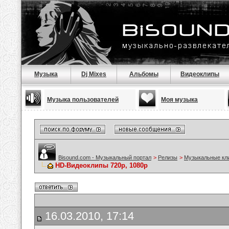
Музыка
Dj Mixes
Альбомы
Видеоклипы
Музыка пользователей
Моя музыка
Bisound.com - Музыкальный портал
>
Релизы
>
Музыкальные кл
HD-Видеоклипы 720p, 1080p
16.03.2010, 17:14