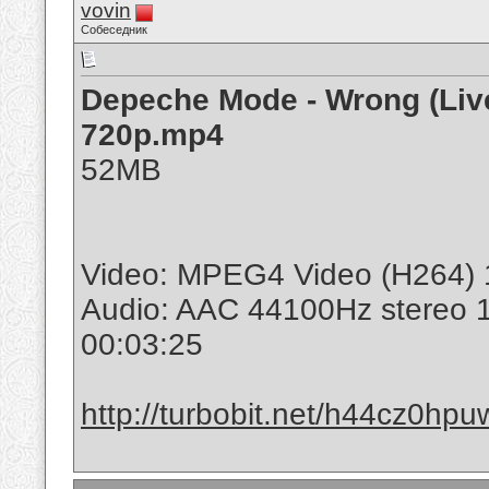
vovin
Собеседник
Depeche Mode - Wrong (Live
720p.mp4
52MB
Video: MPEG4 Video (H264) 
Audio: AAC 44100Hz stereo 
00:03:25
http://turbobit.net/h44cz0hpu