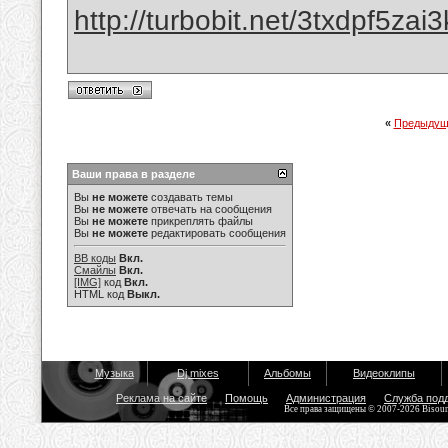
http://turbobit.net/3txdpf5zai3
«
Предыдущ
Ваши права в разделе
Вы
не можете
создавать темы
Вы
не можете
отвечать на сообщения
Вы
не можете
прикреплять файлы
Вы
не можете
редактировать сообщения
BB коды
Вкл.
Смайлы
Вкл.
[IMG]
код
Вкл.
HTML код
Выкл.
Музыка
Dj mixes
Альбомы
Видеоклипы
Реклама на сайте
Помощь
Администрация
Служба под
Все права защищены © 2007-2026 Bisou