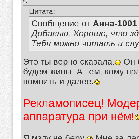
Цитата:
Сообщение от
Анна-1001
Добавлю. Хорошо, что з
Тебя можно читать и сл
Это ты верно сказала.
Он б
будем живы. А тем, кому нр
помнить и далее.
__________________
Рекламописец! Модер
аппаратура при нём!
Я мзду не беру
Мне за де