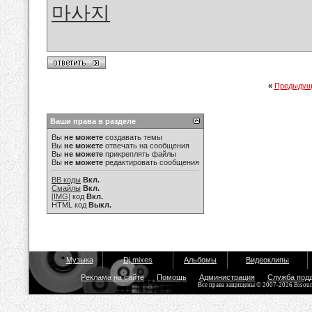
마사지
«
Предыдущ
Ваши права в разделе
Вы
не можете
создавать темы
Вы
не можете
отвечать на сообщения
Вы
не можете
прикреплять файлы
Вы
не можете
редактировать сообщения
BB коды
Вкл.
Смайлы
Вкл.
[IMG]
код
Вкл.
HTML код
Выкл.
Музыка
Dj mixes
Альбомы
Видеоклипы
Реклама на сайте
Помощь
Администрация
Служба под
Все права защищены © 2007-2026 Bisou