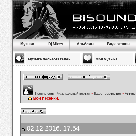
Музыка
Dj Mixes
Альбомы
Видеоклипы
Музыка пользователей
Моя музыка
Bisound.com - Музыкальный портал
>
Ваше творчество
>
Авторс
Мои песенки.
02.12.2016, 17:54