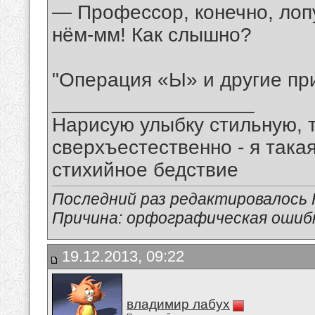
— Профессор, конечно, лопу
нём-мм! Как слышно?
"Операция «Ы» и другие пр
__________________
Нарисую улыбку стильную, т
сверхъестественно - я така
стихийное бедствие
Последний раз редактировалось 
Причина: орфографическая ошиб
19.12.2013, 09:22
владимир лабух