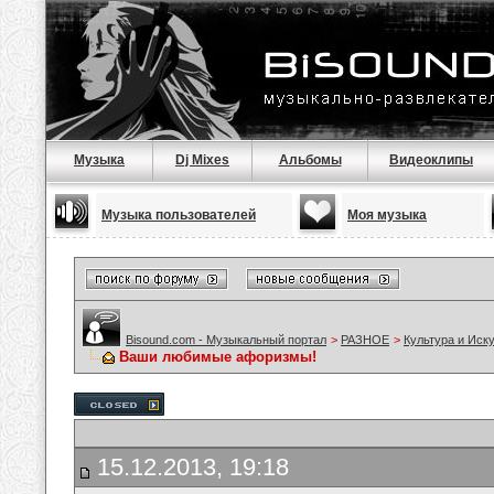
Музыка
Dj Mixes
Альбомы
Видеоклипы
Музыка пользователей
Моя музыка
Bisound.com - Музыкальный портал
>
РАЗНОЕ
>
Культура и Иск
Ваши любимые афоризмы!
15.12.2013, 19:18