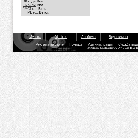
BB коды
Вкл.
Смайлы
Вкл.
[IMG]
код
Вкл.
HTML код
Выкл.
Музыка
Dj mixes
Альбомы
Видеоклипы
Реклама на сайте
Помощь
Администрация
Служба под
Все права защищены © 2007-2026 Bisou