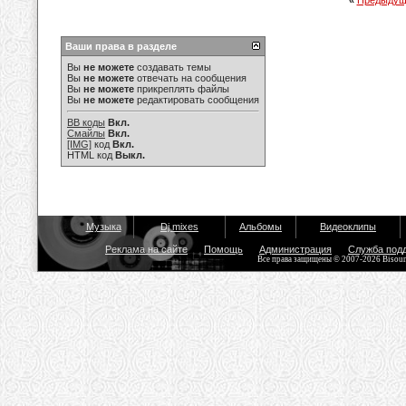
«
Предыдущ
Ваши права в разделе
Вы
не можете
создавать темы
Вы
не можете
отвечать на сообщения
Вы
не можете
прикреплять файлы
Вы
не можете
редактировать сообщения
BB коды
Вкл.
Смайлы
Вкл.
[IMG]
код
Вкл.
HTML код
Выкл.
Музыка
Dj mixes
Альбомы
Видеоклипы
Реклама на сайте
Помощь
Администрация
Служба под
Все права защищены © 2007-2026 Bisou