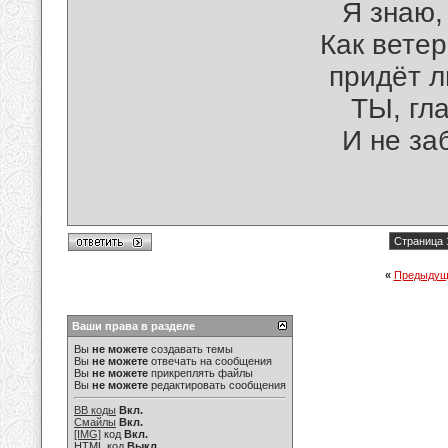
Я знаю,
Как ветер
придёт 
ТЫ, гл
И не за
Страница 
«
Предыдущ
Ваши права в разделе
Вы
не можете
создавать темы
Вы
не можете
отвечать на сообщения
Вы
не можете
прикреплять файлы
Вы
не можете
редактировать сообщения
BB коды
Вкл.
Смайлы
Вкл.
[IMG]
код
Вкл.
HTML код
Выкл.