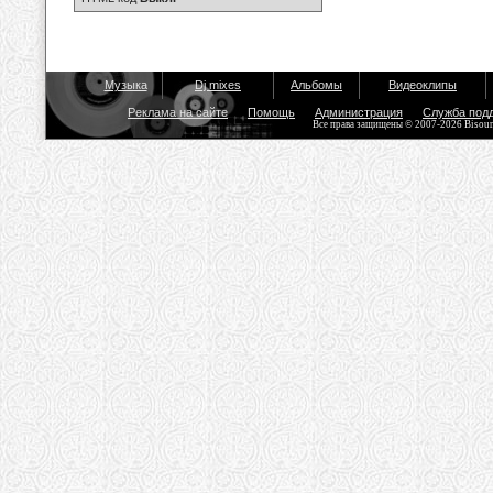
Музыка
Dj mixes
Альбомы
Видеоклипы
Реклама на сайте
Помощь
Администрация
Служба под
Все права защищены © 2007-2026 Bisou