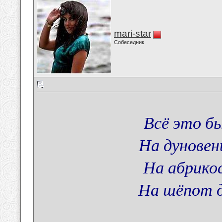
mari-star
Собеседник
Всё это б
На дуновен
На абрико
На шёпот д