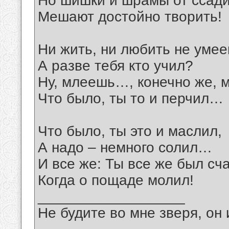
Но шишки и шрамы от ссади
Мешают достойно творить!
Ни жить, ни любить не умее
А разве тебя кто учил?
Ну, млеешь…, конечно же, 
Что было, ты то и перчил…
Что было, ты это и маслил,
А надо – немного солил…
И все же: Ты все же был сч
Когда о пощаде молил!
__________________
Не будите во мне зверя, он 