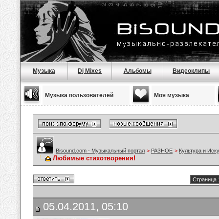
Музыка
Dj Mixes
Альбомы
Видеоклипы
Музыка пользователей
Моя музыка
Bisound.com - Музыкальный портал
>
РАЗНОЕ
>
Культура и Иск
Любимые стихотворения!
Страница 
05.04.2011, 05:10