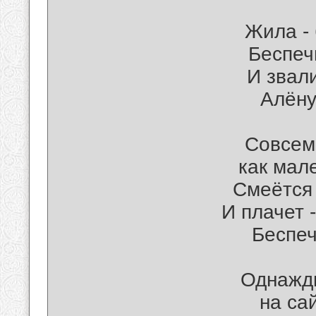
Жила - 
Беспеч
И звали
Алёну
Совсем
как мал
Смеётся 
И плачет -
Беспеч
Однажд
на са