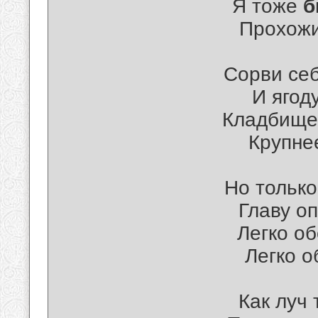
Я тоже
б
Прохожи
Сорви себ
И ягод
Кладбище
Крупнее
Но только
Главу оп
Легко об
Легко о
Как луч 