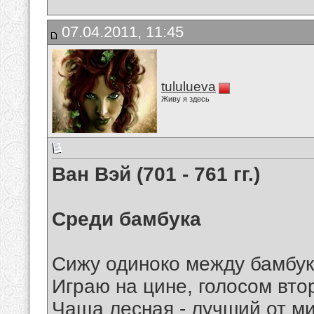
07.04.2011, 11:45
tululueva
Живу я здесь
Ван Вэй (701 - 761 гг.)
Среди бамбука
Сижу одиноко между бамбук
Играю на цине, голосом вто
Чаща лесная - лучший от ми