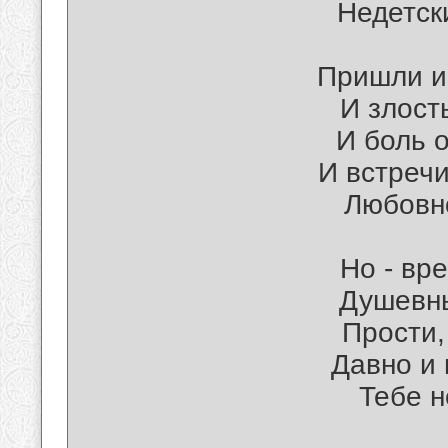
Недетск
Пришли и 
И злост
И боль о
И встречи
Любовно
Но - вр
Душевны
Прости,
Давно и 
Тебе н