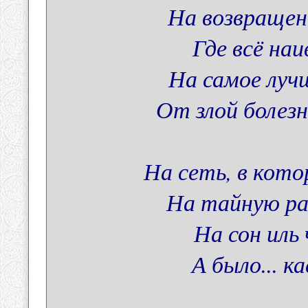
На возвращен
Где всё наи
На самое луч
От злой болезн
На сеть, в кот
На тайную ра
На сон иль 
А было... ка