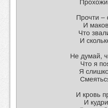
Прохожи
Прочти – 
И маков
Что звал
И скольк
Не думай, ч
Что я по
Я слишк
Смеяться
И кровь п
И кудри