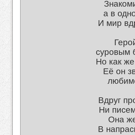
Знакоми
а в одн
И мир вд
Геро
суровым 
Но как же
Её он з
любимо
Вдруг пр
Ни писем
Она же
В напрас