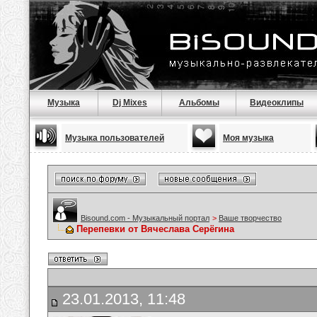
Музыка
Dj Mixes
Альбомы
Видеоклипы
Музыка пользователей
Моя музыка
Bisound.com - Музыкальный портал
>
Ваше творчество
Перепевки от Вячеслава Серёгина
23.01.2013, 11:48