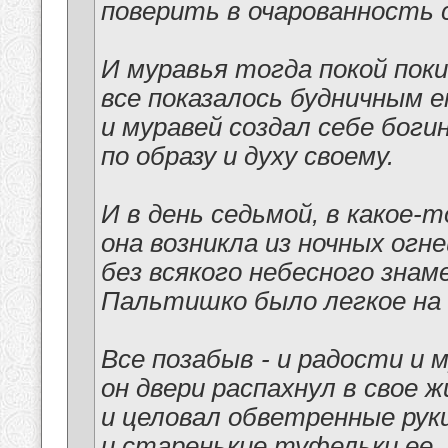
поверить в очарованность 
И муравья тогда покой поки
все показалось будничным е
и муравей создал себе боги
по образу и духу своему.
И в день седьмой, в какое-т
она возникла из ночных огне
без всякого небесного знаме
Пальтишко было легкое на 
Все позабыв - и радости и м
он двери распахнул в свое 
и целовал обветренные рук
и старенькие туфельки ее.