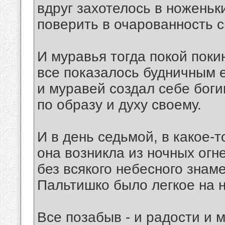
вдруг захотелось в ноженьк
поверить в очарованность 
И муравья тогда покой поки
все показалось будничным е
и муравей создал себе бог
по образу и духу своему.
И в день седьмой, в какое-т
она возникла из ночных огн
без всякого небесного знаме
Пальтишко было легкое на н
Все позабыв - и радости и м