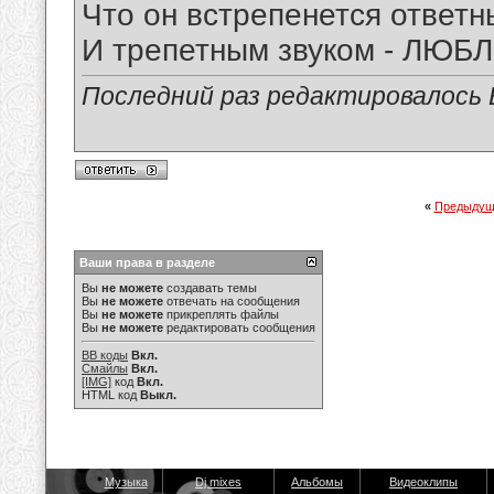
Что он встрепенется ответ
И трепетным звуком - ЛЮБЛ
Последний раз редактировалось Е
«
Предыдущ
Ваши права в разделе
Вы
не можете
создавать темы
Вы
не можете
отвечать на сообщения
Вы
не можете
прикреплять файлы
Вы
не можете
редактировать сообщения
BB коды
Вкл.
Смайлы
Вкл.
[IMG]
код
Вкл.
HTML код
Выкл.
Музыка
Dj mixes
Альбомы
Видеоклипы