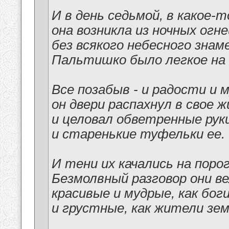
И в день седьмой, в какое-т
она возникла из ночных огне
без всякого небесного знаме
Пальтишко было легкое на 
Все позабыв - и радости и м
он двери распахнул в свое 
и целовал обветренные рук
и старенькие туфельки ее.
И тени их качались на порог
Безмолвный разговор они ве
красивые и мудрые, как боги
и грустные, как жители зем