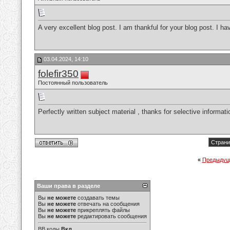
A very excellent blog post. I am thankful for your blog post. I ha
03.04.2024, 14:10
folefir350
Постоянный пользователь
Perfectly written subject material , thanks for selective informati
Страни
«
Предыдущ
Ваши права в разделе
Вы
не можете
создавать темы
Вы
не можете
отвечать на сообщения
Вы
не можете
прикреплять файлы
Вы
не можете
редактировать сообщения
BB коды
Вкл.