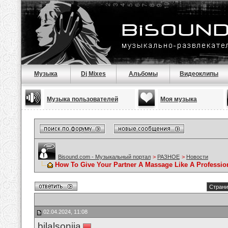
Музыка
Dj Mixes
Альбомы
Видеоклипы
Музыка пользователей
Моя музыка
Bisound.com - Музыкальный портал
>
РАЗНОЕ
>
Новости
How To Give Your Partner A Massage Like A Professio
Страни
02.04.2024, 11:08
bilalsonija