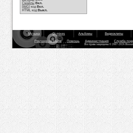
Смайлы
Вкл.
[IMG]
код
Вкл.
HTML код
Выкл.
Музыка
Dj mixes
Альбомы
Видеоклипы
Реклама на сайте
Помощь
Администрация
Служба под
Все права защищены © 2007-2026 Bisou