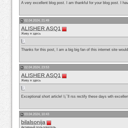
A very excellent blog post. I am thankful for your blog post. I ha
02.04.2024, 21:49
ALISHER ASQ1
Живу я здесь
Thanks for this post, I am a big big fan of this internet site wou
02.04.2024, 23:53
ALISHER ASQ1
Живу я здесь
Exceptional short article! I¡¯ll rss rectify these days wth excelle
03.04.2024, 10:43
bilalsonija
Активный пользователь