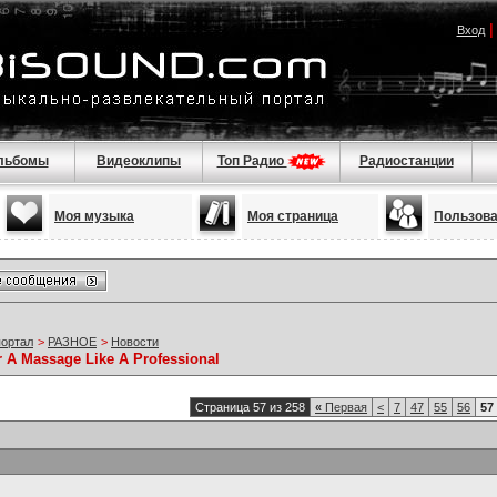
Вход
льбомы
Видеоклипы
Топ Радио
Радиостанции
Моя музыка
Моя страница
Пользов
портал
>
РАЗНОЕ
>
Новости
r A Massage Like A Professional
Страница 57 из 258
«
Первая
<
7
47
55
56
57