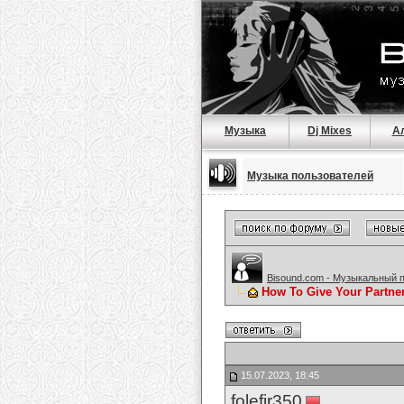
Музыка
Dj Mixes
А
Музыка пользователей
Bisound.com - Музыкальный 
How To Give Your Partne
15.07.2023, 18:45
folefir350