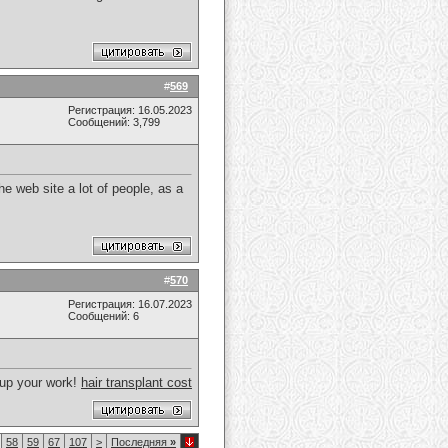
#
569
Регистрация: 16.05.2023
Сообщений: 3,799
he web site a lot of people, as a
#
570
Регистрация: 16.07.2023
Сообщений: 6
p up your work!
hair transplant cost
58
59
67
107
>
Последняя
»