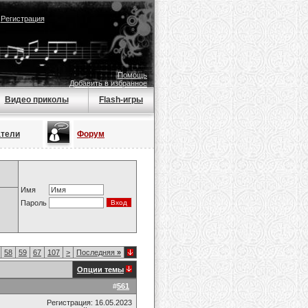
|
Регистрация
Помощь
Добавить в избранное
Видео приколы
Flash-игры
атели
Форум
Имя
Пароль
58
59
67
107
>
Последняя
»
Опции темы
#
561
Регистрация: 16.05.2023