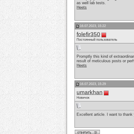
as well lab tests.
Heets
16.07.2023, 15:22
folefir350
Постоянный пользователь
Promptly this kind of extraordina
result of meticulous posts or pe
Heets
16.07.2023, 15:29
umarkhan
Новичок
Excellent article. I want to thank