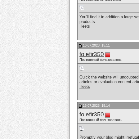
You'll find it in addition a large
products.
Heets
16.07.2023, 15:11
folefir350
Постоянный пользователь
Quick the website will undoubted
articles or evaluation content arti
Heets
16.07.2023, 15:14
folefir350
Постоянный пользователь
Promptly your blog might irrefutab