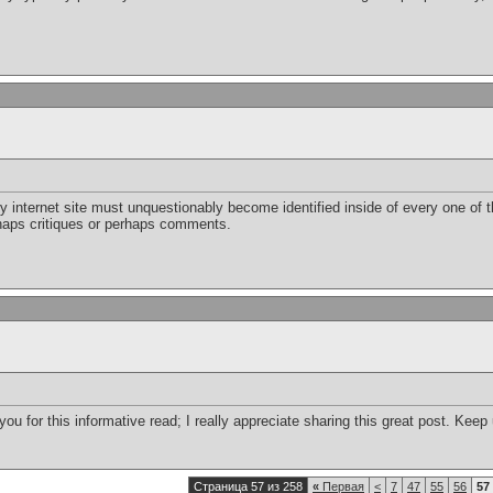
ry internet site must unquestionably become identified inside of every one of t
rhaps critiques or perhaps comments.
 you for this informative read; I really appreciate sharing this great post. Kee
Страница 57 из 258
«
Первая
<
7
47
55
56
57