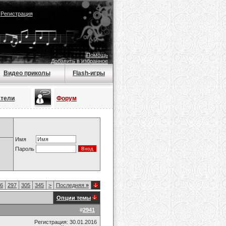
|
Регистрация
Помощь
Добавить в избранное
Видео приколы
Flash-игры
атели
Форум
Имя
Пароль
6
297
305
345
>
Последняя
»
Опции темы
#
2941
Регистрация: 30.01.2016