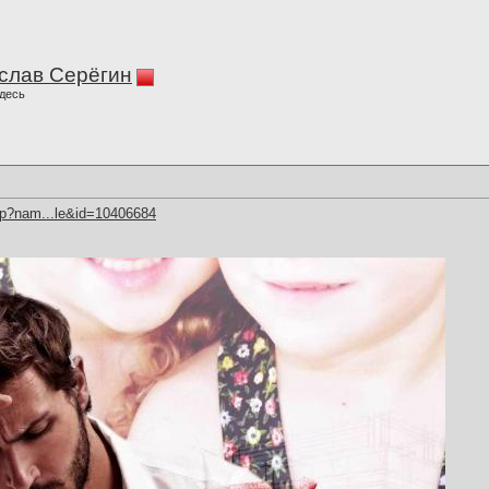
слав Серёгин
десь
hp?nam...le&id=10406684