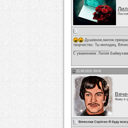
Лил
Постоя
Душевное,милое,прекрас
творчество. Ты молодец, Вяче
__________________
С уважением: Лилия Баймухам
21.08.2019, 09:40
Вяче
Живу я з
Вячеслав Серёгин-Я буду всег