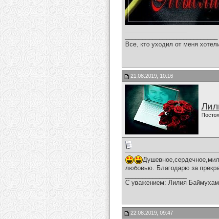
__________________
___________________________
Все, кто уходил от меня хотел
21.08.2019, 10:16
Лил
Постоя
Душевное,сердечное,мило
любовью. Благодарю за прекра
__________________
С уважением: Лилия Баймухам
22.08.2019, 09:47