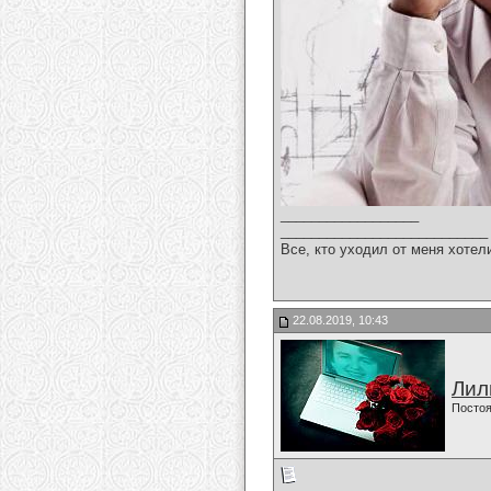
__________________
___________________________
Все, кто уходил от меня хотел
22.08.2019, 10:43
Лил
Постоя