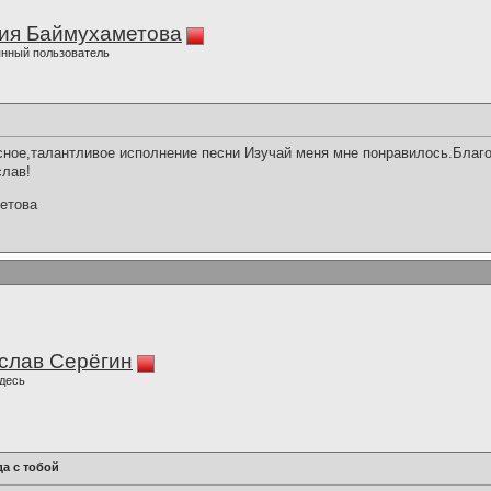
ия Баймухаметова
нный пользователь
ное,талантливое исполнение песни Изучай меня мне понравилось.Благ
слав!
етова
слав Серёгин
десь
да с тобой