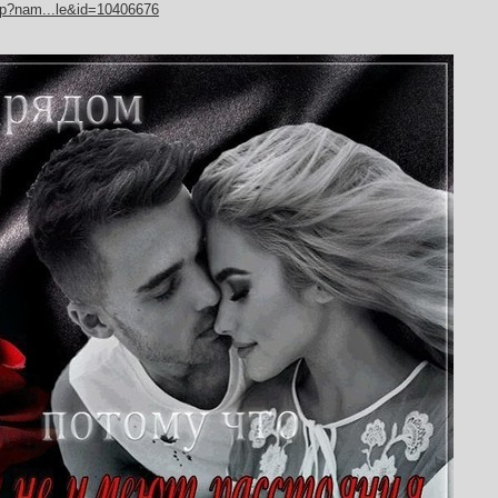
hp?nam...le&id=10406676