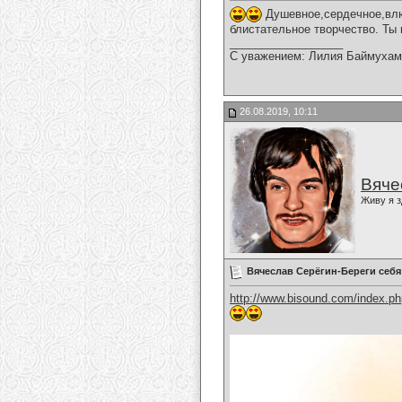
Душевное,сердечное,влю
блистательное творчество. Ты
__________________
С уважением: Лилия Баймухам
26.08.2019, 10:11
Вяче
Живу я з
Вячеслав Серёгин-Береги себя
http://www.bisound.com/index.p