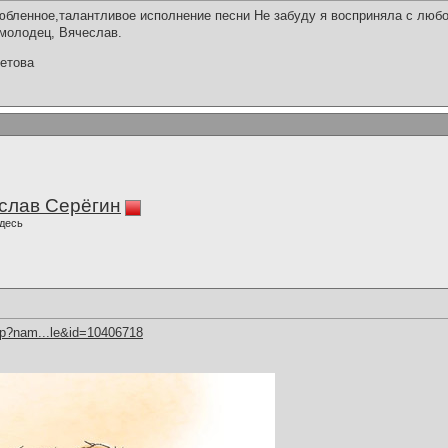
бленное,талантливое исполнение песни Не забуду я восприняла с люб
 молодец, Вячеслав.
етова
слав Серёгин
десь
hp?nam...le&id=10406718