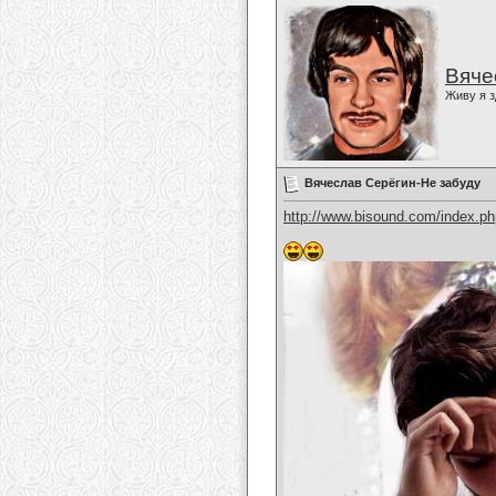
Вяче
Живу я з
Вячеслав Серёгин-Не забуду
http://www.bisound.com/index.p