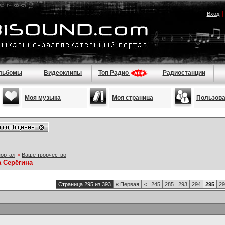
Вход
льбомы
Видеоклипы
Топ Радио
Радиостанции
Моя музыка
Моя страница
Пользов
портал
>
Ваше творчество
а Серёгина
Страница 295 из 393
«
Первая
<
245
285
293
294
295
29