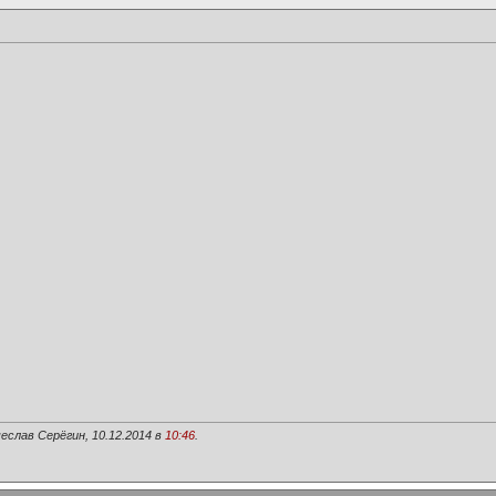
еслав Серёгин, 10.12.2014 в
10:46
.