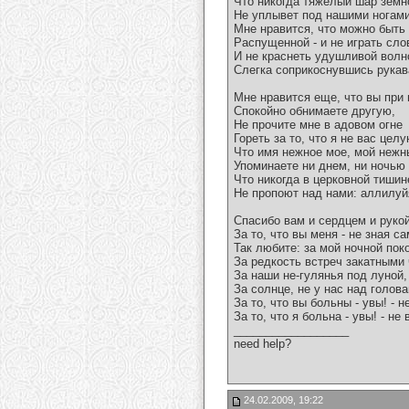
Что никогда тяжелый шар земн
Не уплывет под нашими ногами
Мне нравится, что можно быть
Распущенной - и не играть сло
И не краснеть удушливой волн
Слегка соприкоснувшись рукав
Мне нравится еще, что вы при
Спокойно обнимаете другую,
Не прочите мне в адовом огне
Гореть за то, что я не вас целу
Что имя нежное мое, мой нежн
Упоминаете ни днем, ни ночью -
Что никогда в церковной тишин
Не пропоют над нами: аллилуй
Спасибо вам и сердцем и руко
За то, что вы меня - не зная са
Так любите: за мой ночной пок
За редкость встреч закатными
За наши не-гулянья под луной,
За солнце, не у нас над голова
За то, что вы больны - увы! - н
За то, что я больна - увы! - не
__________________
need help?
24.02.2009, 19:22