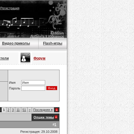
|
Регистрация
Помощь
Добавить в избранное
Видео приколы
Flash-игры
атели
Форум
Имя
Пароль
4
1
2
3
11
51
>
Последняя
»
Опции темы
#
1
Регистрация: 29.10.2008