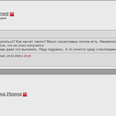
imetr
едник
елиться? Как насчёт такого? Много талантливых поэтов есть. Ненапеча
но, что из этого получится.
наю даже что выложить. Надо подумать. А то хочется сразу стихотворен
metr, 24.02.2009 в
19:24
.
на Ирина