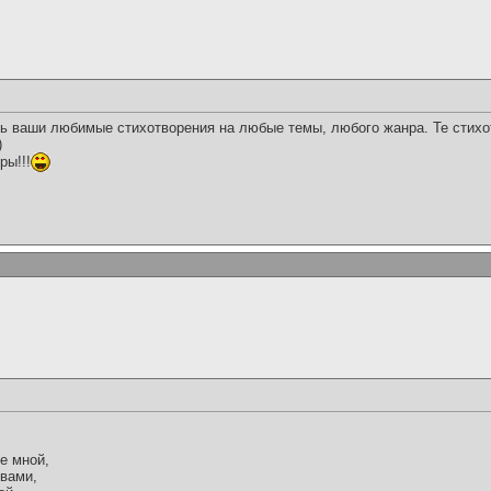
ь ваши любимые стихотворения на любые темы, любого жанра. Те стихо
)
ры!!!
е мной,
 вами,