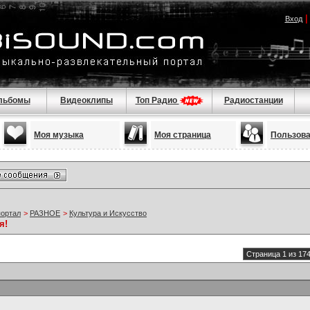
Вход
льбомы
Видеоклипы
Топ Радио
Радиостанции
Моя музыка
Моя страница
Пользов
портал
>
РАЗНОЕ
>
Культура и Искусство
я!
Страница 1 из 17