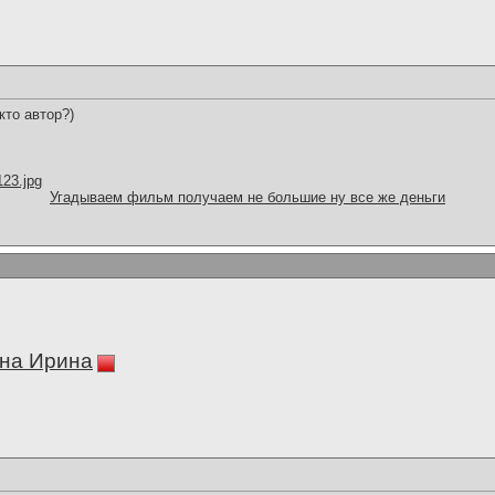
кто автор?)
123.jpg
Угадываем фильм получаем не большие ну все же деньги
на Ирина