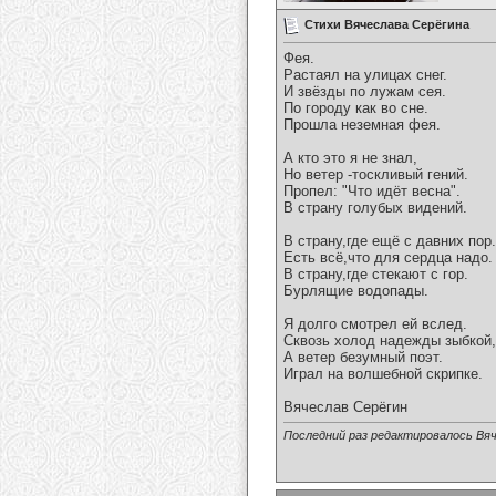
Стихи Вячеслава Серёгина
Фея.
Растаял на улицах снег.
И звёзды по лужам сея.
По городу как во сне.
Прошла неземная фея.
А кто это я не знал,
Но ветер -тоскливый гений.
Пропел: "Что идёт весна".
В страну голубых видений.
В страну,где ещё с давних пор.
Есть всё,что для сердца надо.
В страну,где стекают с гор.
Бурлящие водопады.
Я долго смотрел ей вслед.
Сквозь холод надежды зыбкой,
А ветер безумный поэт.
Играл на волшебной скрипке.
Вячеслав Серёгин
Последний раз редактировалось Вяч