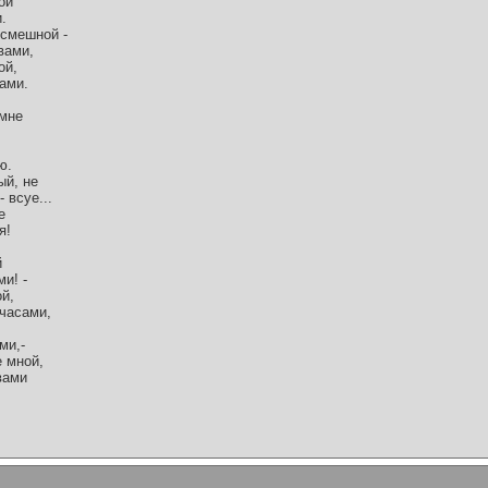
ой
.
 смешной -
вами,
ой,
ами.
 мне
ю.
ый, не
 всуе...
е
я!
й
ми! -
ой,
 часами,
ми,-
е мной,
 вами