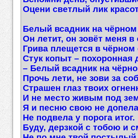
Оцени светлый лик красо
Белый всадник на чёрном 
Он летит, он зовёт меня в 
Грива плещется в чёрном 
Стук копыт – похоронная 
– Белый всадник на чёрно
Прочь лети, не зови за соб
Страшен глаз твоих огнен
И не место живым под зе
Я и песню свою не допела
Не подвела у порога итог.
Буду, дерзкой с тобою и 
Не по мне твой постылый 