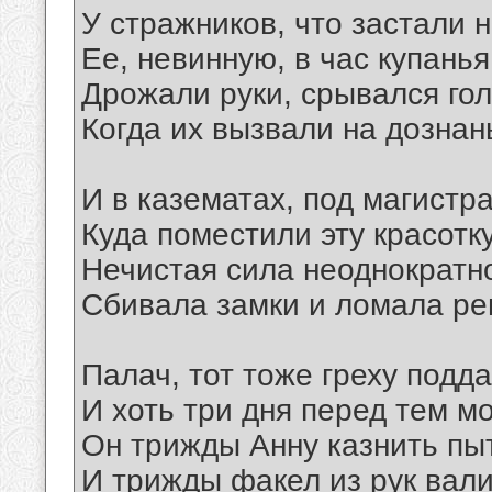
У стражников, что застали 
Ее, невинную, в час купанья
Дрожали руки, срывался гол
Когда их вызвали на дознан
И в казематах, под магистр
Куда поместили эту красотку
Нечистая сила неоднократн
Сбивала замки и ломала ре
Палач, тот тоже греху подда
И хоть три дня перед тем м
Он трижды Анну казнить пы
И трижды факел из рук вали