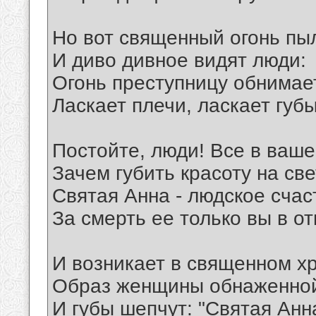
Но вот священный огонь пы
И диво дивное видят люди:
Огонь преступницу обнимает
Ласкает плечи, ласкает губы
Постойте, люди! Все в ваше
Зачем губить красоту на св
Святая Анна - людское счас
За смерть ее только вы в от
И возникает в священном х
Образ женщины обнаженно
И губы шепчут: "Святая Анн