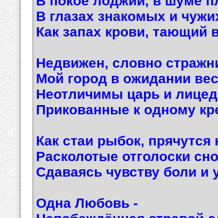
В покое лоджий, в шуме 
В глазах знакомых и чужи
Как запах крови, тающий во
Недвижен, словно стражни
Мой город в ожидании вес
Неотличимы царь и лицед
Прикованные к одному кр
Как стаи рыбок, прячутся 
Расколотые отголоски сно
Сдаваясь чувству боли и у
Одна Любовь -