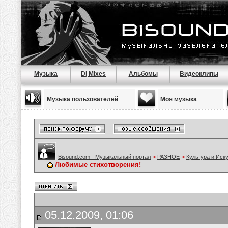
Музыка
Dj Mixes
Альбомы
Видеоклипы
Музыка пользователей
Моя музыка
Bisound.com - Музыкальный портал
>
РАЗНОЕ
>
Культура и Иск
Любимые стихотворения!
05.12.2009, 01:06