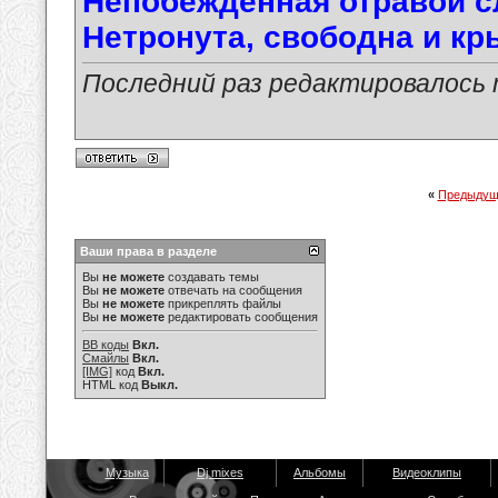
Непобеждённая отравой с
Нетронута, свободна и кры
Последний раз редактировалось ma
«
Предыдущ
Ваши права в разделе
Вы
не можете
создавать темы
Вы
не можете
отвечать на сообщения
Вы
не можете
прикреплять файлы
Вы
не можете
редактировать сообщения
BB коды
Вкл.
Смайлы
Вкл.
[IMG]
код
Вкл.
HTML код
Выкл.
Музыка
Dj mixes
Альбомы
Видеоклипы