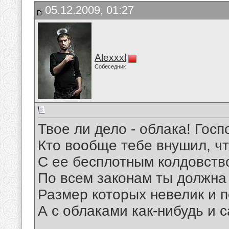
05.12.2009, 01:27
Alexxxl
Собеседник
Твое ли дело - облака! Госп
Кто вообще тебе внушил, ч
С ее бесплотным колдовств
По всем законам ты должна
Размер которых невелик и п
А с облаками как-нибудь и