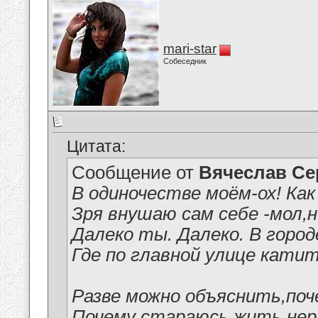
mari-star
Собеседник
Цитата:
Сообщение от
Вячеслав Се
В одиночестве моём-ох! Как
Зря внушаю сам себе -мол,н
Далеко ты. Далеко. В город
Где по главной улице кати
Разве можно объяснить,поч
Почему стараюсь жить,нер