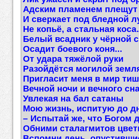
Адским пламенем плещут г
И сверкает под бледной л
Не копьё, а стальная коса.
Белый всадник у чёрной 
Осадит боевого коня...
От удара тяжёлой руки
Разойдётся могилой земл
Пригласит меня в мир ти
Вечной ночи и вечного сна.
Увлекая на бал сатаны
Мою жизнь, испитую до дн
– Испытай же, что Богом 
Обними сталагмитов цветы
Вспомни день, опустившис