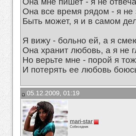
Она мне пишет - я не отвеч
Она все время рядом - я н
Быть может, я и в самом де
Я вижу - больно ей, а я сме
Она хранит любовь, а я не 
Но верьте мне - порой я то
И потерять ее любовь бою
05.12.2009, 01:19
mari-star
Собеседник