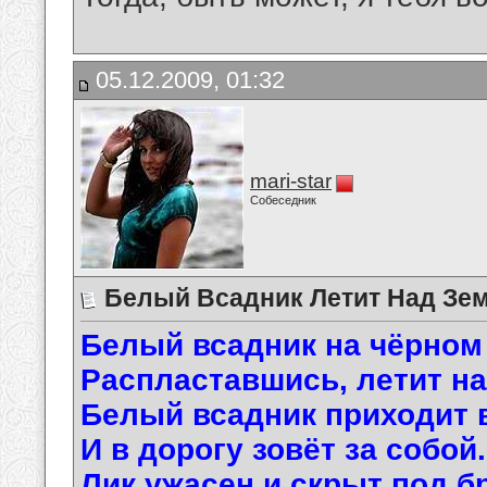
05.12.2009, 01:32
mari-star
Собеседник
Белый Всадник Летит Над Землё
Белый всадник на чёрном 
Распластавшись, летит на
Белый всадник приходит 
И в дорогу зовёт за собой.
Лик ужасен и скрыт под б