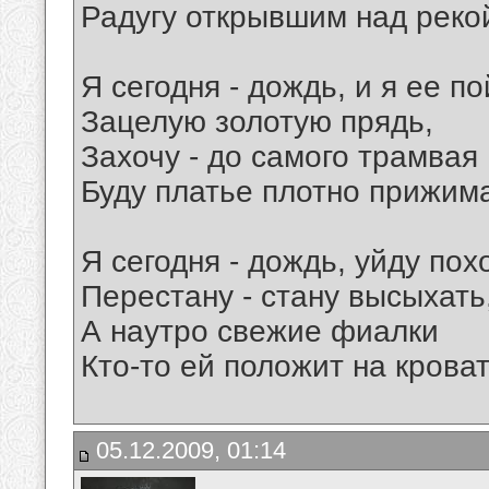
Радугу открывшим над реко
Я сегодня - дождь, и я ее п
Зацелую золотую прядь,
Захочу - до самого трамвая
Буду платье плотно прижима
Я сегодня - дождь, уйду пох
Перестану - стану высыхать
А наутро свежие фиалки
Кто-то ей положит на кроват
05.12.2009, 01:14