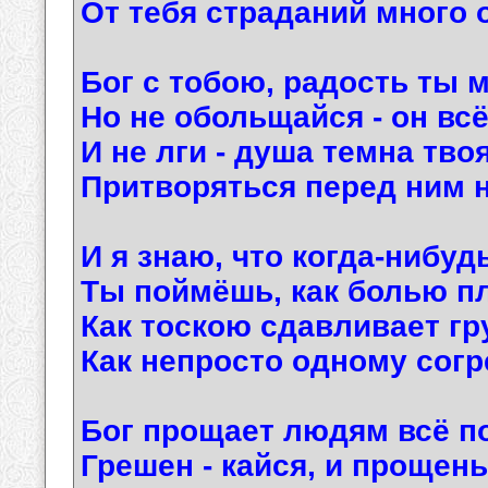
От тебя страданий много 
Бог с тобою, радость ты м
Но не обольщайся - он всё
И не лги - душа темна твоя
Притворяться перед ним н
И я знаю, что когда-нибудь
Ты поймёшь, как болью пл
Как тоскою сдавливает гр
Как непросто одному согр
Бог прощает людям всё по
Грешен - кайся, и прощенье