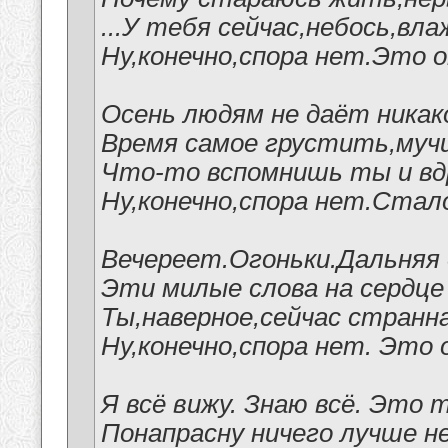
...У тебя сейчас,небось,вл
Ну,конечно,спора нет.Это 
Осень людям не даёт никак
Время самое грустить,муч
Что-то вспомнишь ты и вдру
Ну,конечно,спора нет.Стал
Вечереет.Огоньки.Дальняя 
Эти милые слова на сердце
Ты,наверное,сейчас странн
Ну,конечно,спора нет. Это 
Я всё вижу. Знаю всё. Это 
Понапрасну ничего лучше не