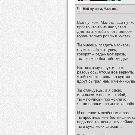
Всё пучком, Малыш...
Всё пучком, Малыш, всё пучк
просто кто-то из нас устал…
для того, чтобы спеть вдвоём 
нужен только рояль в кустах…
Ты умеешь глядеть насквозь,
я умею зайти в тупик,
говорят – отдыхают врозь,
только мне без тебя кирдык.
Вот поэтому в пух и прах
разобьюсь, чтобы всё вернуть,
чтобы чёртов рояль в кустах
вдруг сыграл нам о чём-нибу
Ты станцуешь, а я спою,
или вместе споём с тобой,
ты – по-лисьи про «онли ю»
я - по-волчьи про «пью ке пой»
И нелепость казённых фраз
ты простишь мне без лишних сл
ведь всё то, чем дышу сейчас,
ты и куча моих стихов…