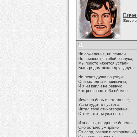
Вяче
Живу я з
Ни сожаленья, ни печали
Не принесет с тобой разлука,
Мы просто кажется устали
Быть рядом около друг друга.
Не лечат душу поцелуи:
Они холодны и привычны,
И я ни капли не ревную,
Как ревновал тебя обычно.
Исчезла боль и сожаленье,
Ушла куда-то пустота.
Читал твоё стихотворенье,
О том, что ты уже не та…
И знаешь, сердце не болело,
Оно остыло уж давно
От ссор, разлук и оскорблений,
От поцелуя твоего…