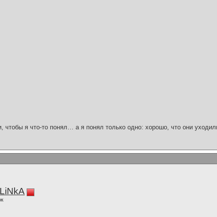
и, чтобы я что-то понял… а я понял только одно: хорошо, что они уходил
LiNkA
ок