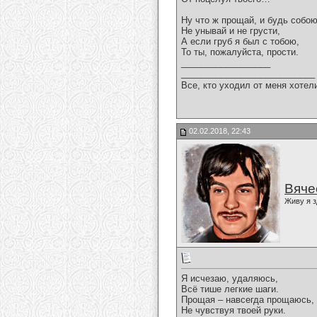
Ну что ж прощай, и будь собою
Не унывай и не грусти,
А если груб я был с тобою,
То ты, пожалуйста, прости.
__________________
___________________________
Все, кто уходил от меня хотел
02.02.2018, 22:43
Вяче
Живу я з
Я исчезаю, удаляюсь,
Всё тише легкие шаги.
Прощая – навсегда прощаюсь,
Не чувствуя твоей руки.