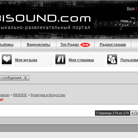
Вход
льбомы
Видеоклипы
Топ Радио
Радиостанции
Моя музыка
Моя страница
Пользов
портал
>
РАЗНОЕ
>
Культура и Искусство
я!
Страница 174 из 174
«
Пе