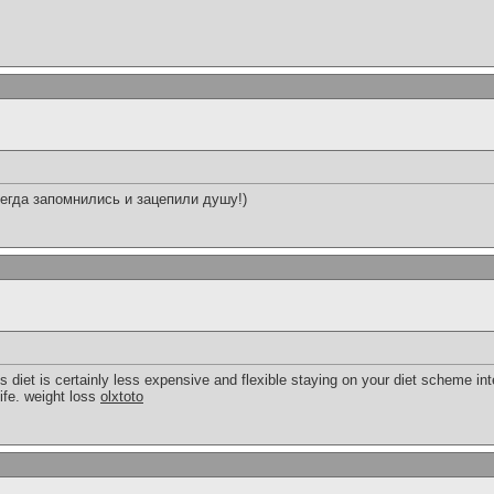
егда запомнились и зацепили душу!)
 diet is certainly less expensive and flexible staying on your diet scheme i
life. weight loss
olxtoto