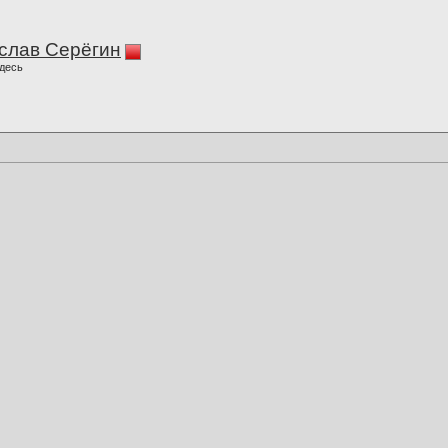
слав Серёгин
десь