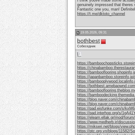
I think youve made some actually 
genuinely impressed that theres 
Fantastic one you, man! Definitely
https://t.me/dktoto_channel
19.05.2026, 09:31
bothbest
Собеседник
https://bamboochopsticks.storei
https://chinabamboo.therestaura
https://bambooflooring.shopinfo.
https://japanbamboo.storeinfo.jp
https://bambooplywood.localinfo
https://bothbest.amebaownd.co
https://bambooflooring.theblog.
https://bamboodecking.themedia
https://blog.naver.com/chinabam
https://blog.naver.com/chinaba
https://pad.eisfunke.com/s/kx
https://pad.interhop.org/s/1gA4
https://elearn.ellak.gr/mod/for
https://www.medherb.ir/discussion
https://mikseri.net/blogs/view.p
https://ptc.org.vn/blogs/11582/Soli