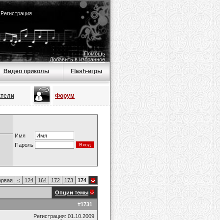
|
Регистрация
Помощь
Добавить в избранное
Видео приколы
Flash-игры
атели
Форум
Имя
Пароль
рвая
<
124
164
172
173
174
Опции темы
#
1731
Регистрация: 01.10.2009