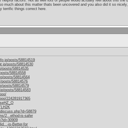
helpful factors. Not as well lots of people would actually feel about this the
so much about this matter thats been uncovered and you also did it so nicely,
 terrific things correct here.
nfo.jp/posts/58814519
nt.jp/posts/58814530
jp/posts/58814535
/posts/58814558
.jp/posts/58814564
m/posts/58814576
me/posts/58814579
.jp/posts/58814583
boo/
mboo/224281917365
M6seHZ_O
1YLH2K
um/discuss.php?d=58879
s/2...ethod-is-safer
hp?id=30909
d...-is-Better-for