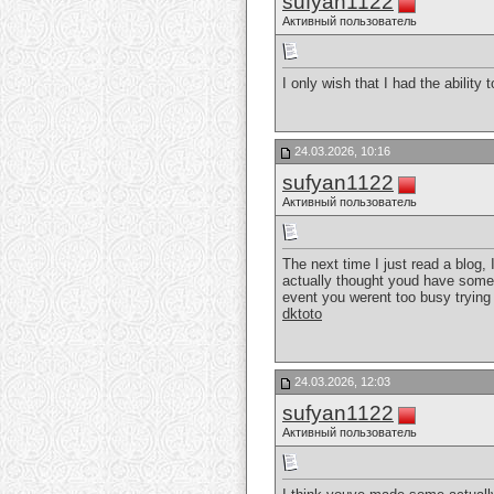
sufyan1122
Активный пользователь
I only wish that I had the abilit
24.03.2026, 10:16
sufyan1122
Активный пользователь
The next time I just read a blog,
actually thought youd have someth
event you werent too busy trying t
dktoto
24.03.2026, 12:03
sufyan1122
Активный пользователь