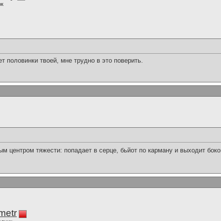
ок
нет половинки твоей, мне трудно в это поверить.
м центром тяжести: попадает в серце, бьйот по карману и выходит боко
imetr