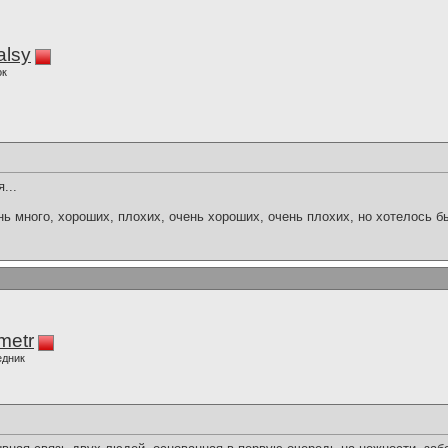
alsy
ок
...
нь много, хороших, плохих, очень хороших, очень плохих, но хотелось б
imetr
едник