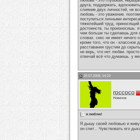
любовь - это глубокая, неразр
друга, поддержать, вдохновить
слияние двух личностей, не вс
любовь - это уважение. поэтом
поступиться личными интересам
тяжелейший труд, приносящий в
достоинств, ты произносишь: я
чем больше ты сделаешь для л
словах. секс не имеет ничего
кроме того, что он - классное
расставания грустим до скрыты
не верь, что нет любви. просто
отвечай всё что думаешь. у ме
28.07.2008, 14:23
roccoco
Новичок
я люблю!
Я дышу своей любовью и живу 
он спит... Чувствовать его ды