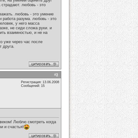
те, на умении оценить друг
 страдают. любовь - это
важать. любовь - это умение
и работа разума. любовь - это
еловек, у него масса
зке, не сиди сложа руки. и
ить взаимностью, и не на
то уже через час после
т друга.
#
3
Регистрация: 13.06.2008
Сообщений: 15
овеком! Люблю смотреть когда
и и счастья!