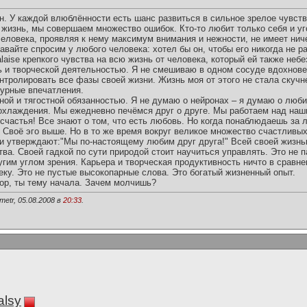
. У каждой влюблённости есть шанс развиться в сильное зрелое чувств
 жизнь, мы совершаем множество ошибок. Кто-то любит только себя и у
человека, проявляя к нему максимум внимания и нежности, не имеет ни
авайте спросим у любого человека: хотел бы он, чтобы его никогда не р
alaise крепкого чувства на всю жизнь от человека, который ей также неб
ь и творческой деятельностью. Я не смешиваю в одном сосуде вдохнов
тролировать все фазы своей жизни. Жизнь моя от этого не стала скучне
бурные впечатления.
сной и тягостной обязанностью. Я не думаю о нейронах – я думаю о люб
охлаждения. Мы ежедневно печёмся друг о друге. Мы работаем над на
 счастья! Все знают о том, что есть любовь. Но когда понаблюдаешь за
. Своё эго выше. Но в то же время вокруг великое множество счастливы
они утверждают:"Мы по-настоящему любим друг друга!" Всей своей жизнь
ва. Своей гадкой по сути природой стоит научиться управлять. Это не п
гим углом зрения. Карьера и творческая продуктивность ничто в сравне
еку. Это не пустые высокопарные слова. Это богатый жизненный опыт.
овор, ты тему начала. Зачем молчишь?
metr, 05.08.2008 в
20:33
.
alsy