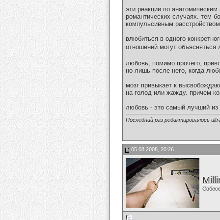
эти реакции по анатомическим
романтических случаях. тем бо
компульсивным расстройством,
влюбиться в одного конкретно
отношений могут объясняться
любовь, помимо прочего, прив
но лишь после него, когда люб
мозг привыкает к высвобожда
на голод или жажду. причем ко
любовь - это самый лучший из 
Последний раз редактировалось ultra
05.08.2008, 20:26
Mill
Собес