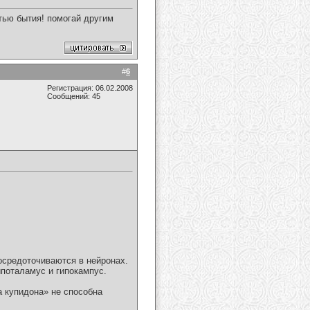
стью бытия! помогай другим
#
6
Регистрация: 06.02.2008
Сообщений: 45
осредоточиваются в нейронах.
ипоталамус и гипокампус.
а купидона» не способна