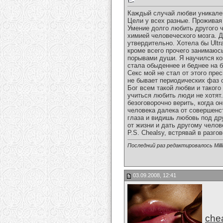
Каждый случай любви уникален
Цели у всех разные. Проживая
Умение долго любить другого 
химией человеческого мозга. Д
утвердительно. Хотела бы Ultr
кроме всего прочего занимаюс
порывами души. Я научился кон
стала обыденнее и беднее на 
Секс мой не стал от этого пре
не бывает периодических фаз 
Бог всем такой любви и такого
учиться любить люди не хотят
безоговорочно верить, когда 
человека далека от совершенст
глаза и видишь любовь под дру
от жизни и дать другому челов
P.S. Chealsy, встрявай в разг
Последний раз редактировалось Milli
03.09.2008, 12:41
che