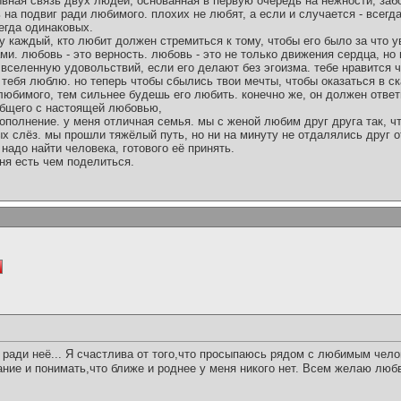
ывная связь двух людей, основанная в первую очередь на нежности, забо
 на подвиг ради любимого. плохих не любят, а если и случается - всегда
егда одинаковых.
у каждый, кто любит должен стремиться к тому, чтобы его было за что у
и. любовь - это верность. любовь - это не только движения сердца, но 
селенную удовольствий, если его делают без эгоизма. тебе нравится ч
 тебя люблю. но теперь чтобы сбылись твои мечты, чтобы оказаться в ска
юбимого, тем сильнее будешь его любить. конечно же, он должен ответ
 общего с настоящей любовью,
 дополнение. у меня отличная семья. мы с женой любим друг друга так, ч
х слёз. мы прошли тяжёлый путь, но ни на минуту не отдалялись друг о
 надо найти человека, готового её принять.
ня есть чем поделиться.
ради неё... Я счастлива от того,что просыпаюсь рядом с любимым чел
хание и понимать,что ближе и роднее у меня никого нет. Всем желаю любв