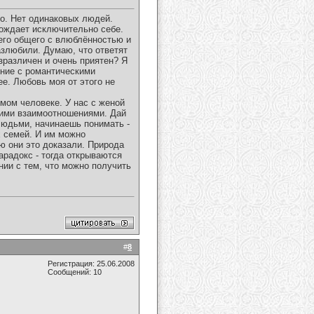
о. Нет одинаковых людей.
гождает исключительно себе.
чего общего с влюблённостью и
азлюбили. Думаю, что ответят
езразличен и очень приятен? Я
ение с романтическими
е. Любовь моя от этого не
имом человеке. У нас с женой
шими взаимоотношениями. Дай
 людьми, начинаешь понимать -
х семей. И им можно
ю они это доказали. Природа
арадокс - тогда открываются
нии с тем, что можно получить
#
8
Регистрация: 25.06.2008
Сообщений: 10