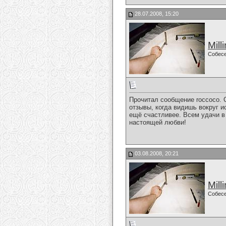
28.07.2008, 15:20
Mill
Собес
Прочитал сообщение roccoco. С
отзывы, когда видишь вокруг и
ещё счастливее. Всем удачи в
настоящей любви!
03.08.2008, 20:21
Mill
Собес