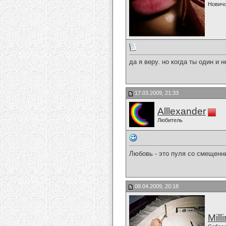
Нович
да я веру. но когда ты один и 
17.03.2009, 21:33
Alllexander
Любитель
Любовь - это пуля со смещенны
08.04.2009, 20:18
Mill