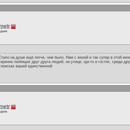
imetr
едник
тало на душе ещё легче, чем было. Нам с женой и так супер в этой жизн
скренне любящих друг друга людей, на улице, где-то в гостях, среди др
 поисках вашей единственной
imetr
едник