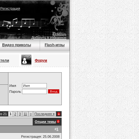
|
Регистрация
Помощь
Добавить в избранное
Видео приколы
Flash-игры
атели
Форум
Имя
Пароль
из 21
1
2
3
11
>
Последняя
»
Опции темы
#
1
Регистрация: 25.06.2008