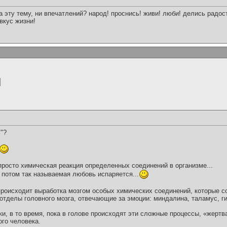
а эту тему, ни впечатлений? народ! проснись! живи! люби! делись радо
вкус жизни!
ь"?
просто химическая реакция определенных соединений в организме...
 потом так называемая любовь испаряется...
роисходит выработка мозгом особых химических соединений, которые с
отделы головного мозга, отвечающие за эмоции: миндалина, таламус, г
ки, в то время, пока в голове происходят эти сложные процессы, «жертв
ого человека.