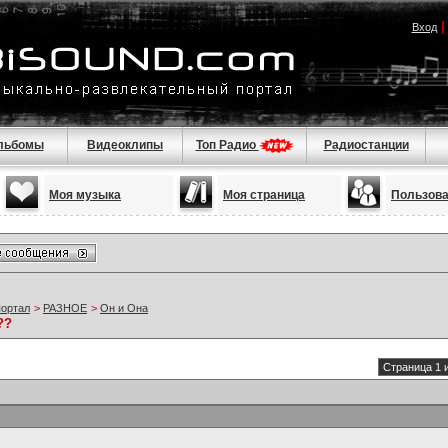
Вход
льбомы
Видеоклипы
Топ Радио
Радиостанции
Моя музыка
Моя страница
Пользов
портал
>
РАЗНОЕ
>
Он и Она
??
Страница 1 