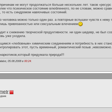
 причинам не могут продолжаться больше нескольких лет. таков «ресурс
лее что психическое состояние влюбленного, по ее словам, можно сравн
 то есть синдромом навязчивых состояний.
го человека можно только один раз. а повторные вспышки чувств к нему
 лишь привязанностью или сексуальным влечением
одит к снижению творческой продуктивности. ни один шедевр, не был со
овь уже уходила.
ющимся «любовным» химическим соединениям и потребность в них стано
нтролировать этот, пусть временный, романтический позыв ,невозможно.
наркотиков,который придумала природа!!!
laise, 05.08.2008 в
00:24
.
imetr
едник