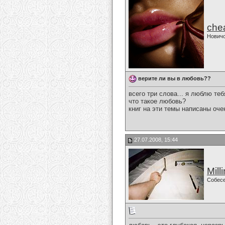
che
Нович
верите ли вы в любовь??
всего три слова... я люблю тебя
что такое любовь?
книг на эти темы написаны оче
27.07.2008, 15:44
Mill
Собес