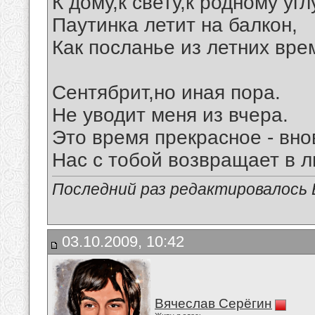
К дому,к свету,к родному угл
Паутинка летит на балкон,
Как посланье из летних вре
Сентябрит,но иная пора.
Не уводит меня из вчера.
Это время прекрасное - вно
Нас с тобой возвращает в л
Последний раз редактировалось В
03.10.2009, 10:42
Вячеслав Серёгин