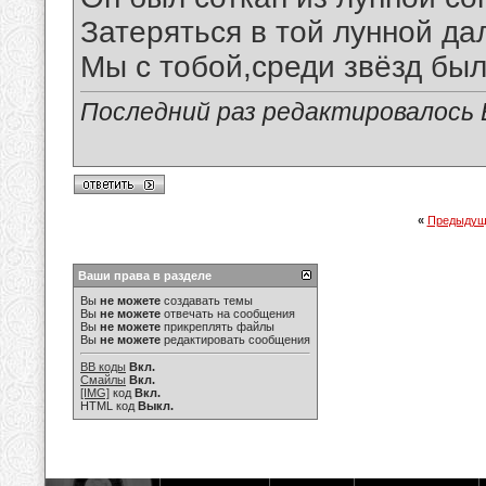
Затеряться в той лунной да
Мы с тобой,среди звёзд был
Последний раз редактировалось В
«
Предыдущ
Ваши права в разделе
Вы
не можете
создавать темы
Вы
не можете
отвечать на сообщения
Вы
не можете
прикреплять файлы
Вы
не можете
редактировать сообщения
BB коды
Вкл.
Смайлы
Вкл.
[IMG]
код
Вкл.
HTML код
Выкл.