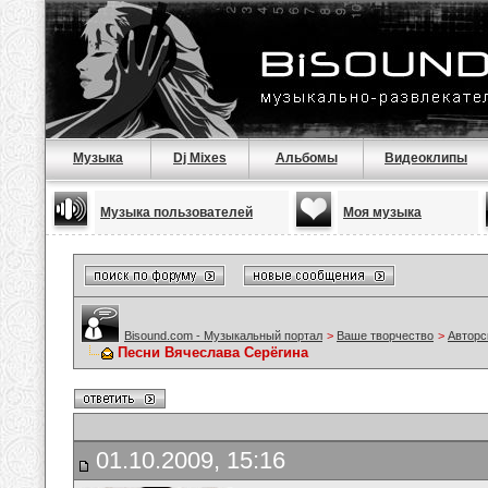
Музыка
Dj Mixes
Альбомы
Видеоклипы
Музыка пользователей
Моя музыка
Bisound.com - Музыкальный портал
>
Ваше творчество
>
Авторс
Песни Вячеслава Серёгина
01.10.2009, 15:16