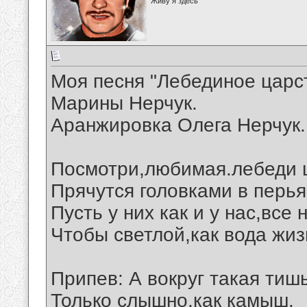
Живу я здесь
Моя песня "Лебединое царст
Марины Нерчук.
Аранжировка Олега Нерчук.
Посмотри,любимая.лебеди 
Прячутся головками в перья
Пусть у них как и у нас,все
Чтобы светлой,как вода жиз
Припев: А вокруг такая тишь
Только слышно,как камыш.