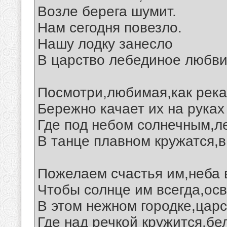
Возле берега шумит.
Нам сегодня повезло.
Нашу лодку занесло
В царство лебединое любви.
Посмотри,любимая,как река
Бережно качает их на руках
Где под небом солнечным,л
В танце плавном кружатся,в
Пожелаем счастья им,неба в
Чтобы солнце им всегда,ос
В этом нежном городке,царс
Где над речкой кружится,бе