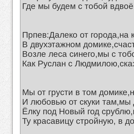
Где мы будем с тобой вдвоё
Прпев:Далеко от города,на 
В двухэтажном домике,счас
Возле леса синего,мы с тоб
Как Руслан с Людмилою,ска
Мы от грусти в том домике,
И любовью от скуки там,мы 
Ёлку под Новый год срублю,
Ту красавицу стройную, в до