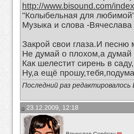
http://www.bisound.com/inde
"Колыбельная для любимой
Музыка и слова -Вячеслава 
Закрой свои глаза.И песню
Не думай о плохом,а думай 
Как шелестит сирень в саду
Ну,а ещё прошу,тебя,подума
Последний раз редактировалось В
23.12.2009, 12:18
Вячеслав Серёгин