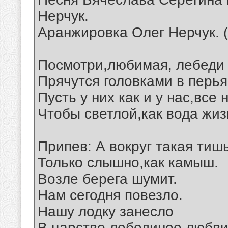
Нерчук.
Аранжировка Олег Нерчук. 
Посмотри,любимая, лебеди 
Прячутся головками в перья
Пусть у них как и у нас,все
Чтобы светлой,как вода жиз
Припев: А вокруг такая тишь
Только слышно,как камыш.
Возле берега шумит.
Нам сегодня повезло.
Нашу лодку занесло
В царство лебединое любви.