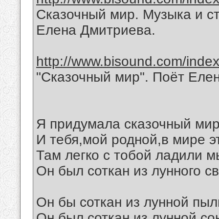
Сказочный мир. Музыка и с
Елена Дмитриева.
http://www.bisound.com/inde
"Сказочный мир". Поёт Еле
Я придумала сказочный мир
И тебя,мой родной,в мире э
Там легко с тобой ладили м
Он был соткан из лунного св
Он бы соткан из лунной пыл
Он был соткан из лунной со