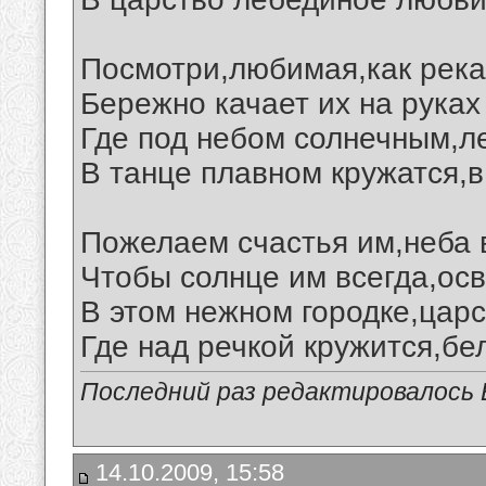
Посмотри,любимая,как река
Бережно качает их на руках
Где под небом солнечным,л
В танце плавном кружатся,в
Пожелаем счастья им,неба в
Чтобы солнце им всегда,ос
В этом нежном городке,царс
Где над речкой кружится,бе
Последний раз редактировалось В
14.10.2009, 15:58