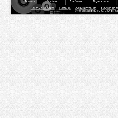
Музыка
Dj mixes
Альбомы
Видеоклипы
Реклама на сайте
Помощь
Администрация
Служба под
Все права защищены © 2007-2026 Bisou