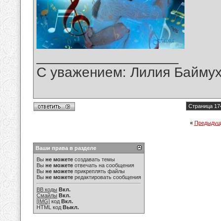
__________________
С уважением: Лилия Байму
Страница 17
«
Предыдущ
Ваши права в разделе
Вы
не можете
создавать темы
Вы
не можете
отвечать на сообщения
Вы
не можете
прикреплять файлы
Вы
не можете
редактировать сообщения
BB коды
Вкл.
Смайлы
Вкл.
[IMG]
код
Вкл.
HTML код
Выкл.