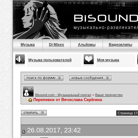
Музыка
Dj Mixes
Альбомы
Видеоклипы
Музыка пользователей
Моя музыка
Bisound.com - Музыкальный портал
>
Ваше творчество
Перепевки от Вячеслава Серёгина
Страница 17
26.08.2017, 23:42