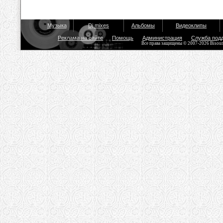
Музыка
Dj mixes
Альбомы
Видеоклипы
Реклама на сайте
Помощь
Администрация
Служба под
Все права защищены © 2007-2026 Bisou