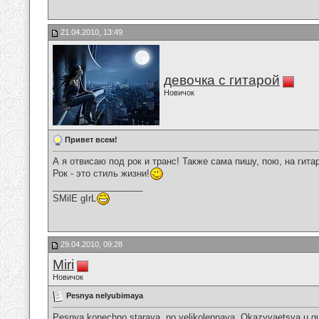
21.04.2010, 13:49
девочка с гитарой
Новичок
Привет всем!
А я отвисаю под рок и транс! Также сама пишу, пою, на гита
Рок - это стиль жизни!
__________________
SMilE gIrL
29.04.2010, 09:28
Miri
Новичок
Pesnya nelyubimaya
Pesnya konechno staraya, no velikolepnaya. Okazyvaetsya u gu