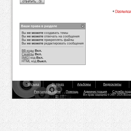
«
Предыдущ
Ваши права в разделе
Вы
не можете
создавать темы
Вы
не можете
отвечать на сообщения
Вы
не можете
прикреплять файлы
Вы
не можете
редактировать сообщения
BB коды
Вкл.
Смайлы
Вкл.
[IMG]
код
Вкл.
HTML код
Выкл.
Музыка
Dj mixes
Альбомы
Видеоклипы
Реклама на сайте
Помощь
Администрация
Служба под
Все права защищены © 2007-2026 Bisou