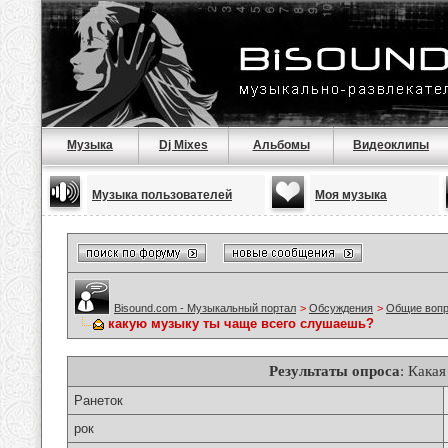
Музыка
Dj Mixes
Альбомы
Видеоклипы
Музыка пользователей
Моя музыка
Bisound.com - Музыкальный портал
>
Обсуждения
>
Общие воп
какую музыку ты чаще всего слушаешь?
Результаты опроса
: Кака
Ранеток
рок