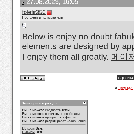
27.08.2023, 16:05
folefir350
Постоянный пользователь
Below is enjoy no doubt fabul
elements are designed by appl
I enjoy them all greatly.
메이
Страница 
«
Предыдущ
Ваши права в разделе
Вы
не можете
создавать темы
Вы
не можете
отвечать на сообщения
Вы
не можете
прикреплять файлы
Вы
не можете
редактировать сообщения
BB коды
Вкл.
Смайлы
Вкл.