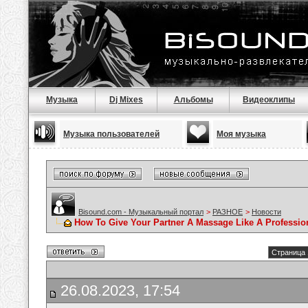
Музыка
Dj Mixes
Альбомы
Видеоклипы
Музыка пользователей
Моя музыка
Bisound.com - Музыкальный портал
>
РАЗНОЕ
>
Новости
How To Give Your Partner A Massage Like A Professio
Страница 
26.08.2023, 17:54