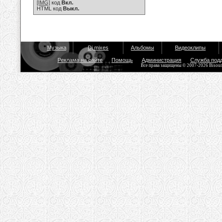
[IMG]
код
Вкл.
HTML код
Выкл.
Музыка
Dj mixes
Альбомы
Видеоклипы
Реклама на сайте
Помощь
Администрация
Служба под
Все права защищены © 2007-2026 Bisou