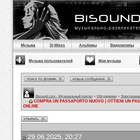
Музыка
Dj Mixes
Альбомы
Видеоклипы
Музыка пользователей
Моя музыка
Bisound.com - Музыкальный портал
>
Обсуждения
>
Электронна
COMPRA UN PASSAPORTO NUOVO | OTTIENI UN PA
ONLINE
29.06.2025, 20:27