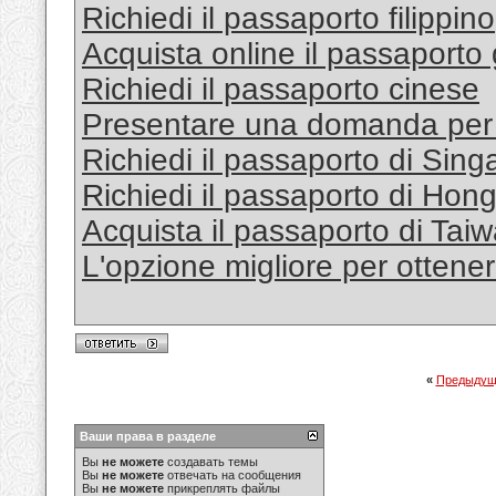
Richiedi il passaporto filippino
Acquista online il passaport
Richiedi il passaporto cinese
Presentare una domanda per 
Richiedi il passaporto di Sing
Richiedi il passaporto di Hon
Acquista il passaporto di Tai
L'opzione migliore per otten
«
Предыдущ
Ваши права в разделе
Вы
не можете
создавать темы
Вы
не можете
отвечать на сообщения
Вы
не можете
прикреплять файлы