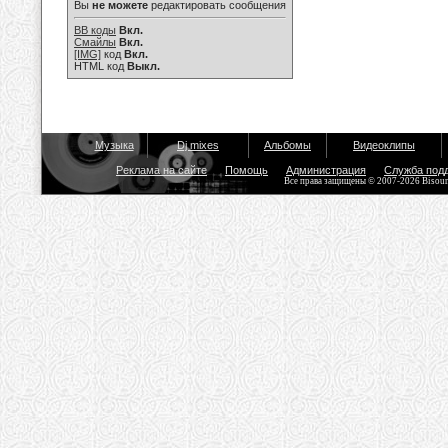
Вы
не можете
редактировать сообщения
BB коды
Вкл.
Смайлы
Вкл.
[IMG]
код
Вкл.
HTML код
Выкл.
Музыка
Dj mixes
Альбомы
Видеоклипы
Реклама на сайте
Помощь
Администрация
Служба под
Все права защищены © 2007-2026 Bisou