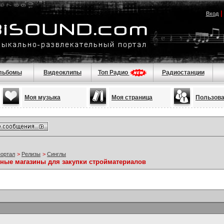
Вход
льбомы
Видеоклипы
Топ Радио
Радиостанции
Моя музыка
Моя страница
Пользов
портал
>
Релизы
>
Синглы
ные магазины для закупки стройматериалов