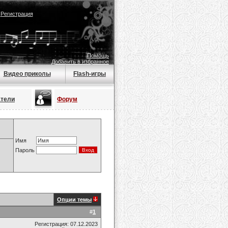
|
Регистрация
Помощь
Добавить в избранное
Видео приколы
Flash-игры
атели
Форум
Имя
Пароль
Опции темы
#
1
Регистрация: 07.12.2023