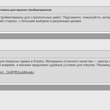
газины для закупки стройматериалов
стройматериалы для строительных работ. Подскажите, пожалуйста, инте
ей стороны, с большим выбором и разумными ценами.
ля покраски гаража в Kraska. Материалы отличного качества — краска л
и вовремя, и магазин предложил удобные условия для покупки. Рекомен
.com/i...OsBPB3zxbMug&s