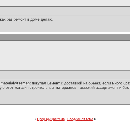
 как раз ремонт в доме делаю.
oimaterialy/tsement
покупал цемент с доставкой на объект, если много бра
ую этот магазин строительных материалов - широкий ассортимент и быс
«
Предыдущая тема
|
Следующая тема
»