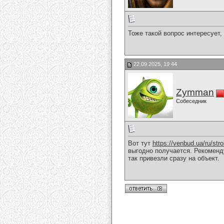
Тоже такой вопрос интересует,
22.09.2025, 19:44
Zymman
Собеседник
Вот тут
https://venbud.ua/ru/str
выгодно получается. Рекоменд
так привезли сразу на объект.