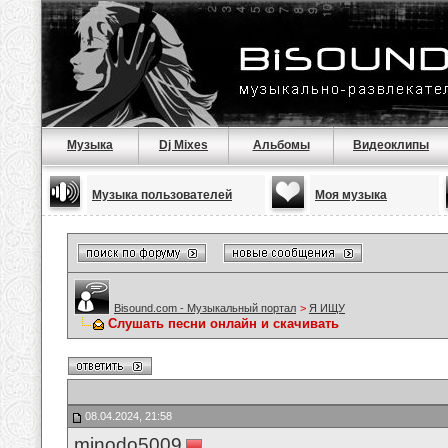
Музыка
Dj Mixes
Альбомы
Видеоклипы
Музыка пользователей
Моя музыка
Bisound.com - Музыкальный портал
>
Я ИЩУ
Слушать песни онлайн и скачивать
08.04.2024, 21:58
minodo5009