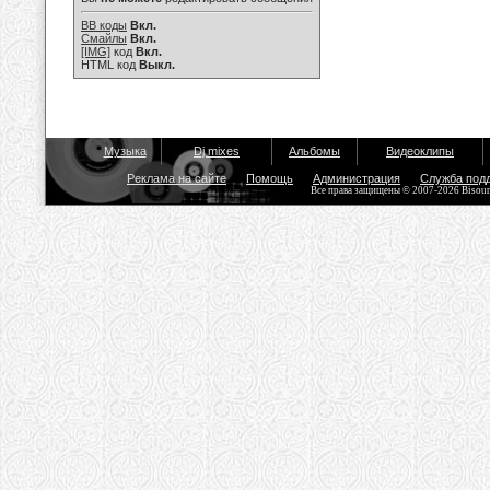
BB коды
Вкл.
Смайлы
Вкл.
[IMG]
код
Вкл.
HTML код
Выкл.
Музыка
Dj mixes
Альбомы
Видеоклипы
Реклама на сайте
Помощь
Администрация
Служба под
Все права защищены © 2007-2026 Bisou