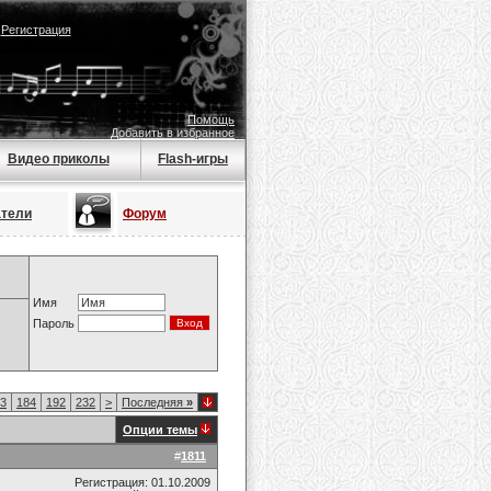
|
Регистрация
Помощь
Добавить в избранное
Видео приколы
Flash-игры
атели
Форум
Имя
Пароль
3
184
192
232
>
Последняя
»
Опции темы
#
1811
Регистрация: 01.10.2009