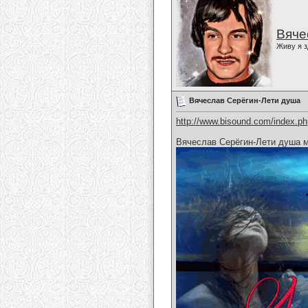
Вяче
Живу я з
Вячеслав Серёгин-Лети душа
http://www.bisound.com/index.p
Вячеслав Серёгин-Лети душа 