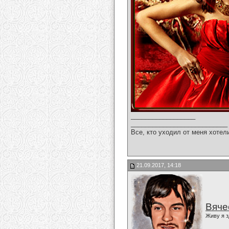
__________________
___________________________
Все, кто уходил от меня хотел
21.09.2017, 14:18
Вяче
Живу я з