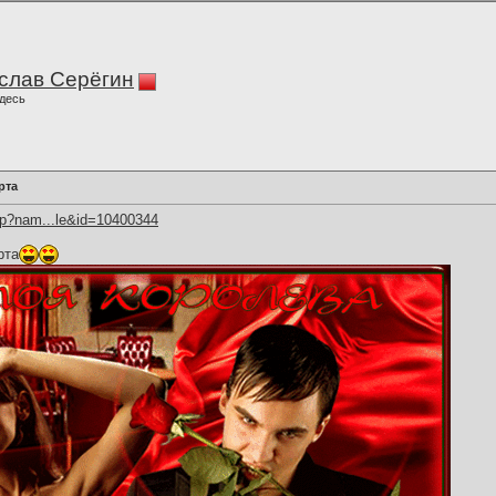
слав Серёгин
десь
рта
hp?nam...le&id=10400344
рта