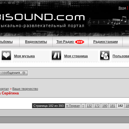
Вход
льбомы
Видеоклипы
Топ Радио
Радиостанции
Моя музыка
Моя страница
Пользов
портал
>
Ваше творчество
а Серёгина
Страница 182 из 393
«
Первая
<
132
172
180
181
182
18