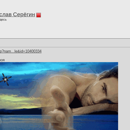
слав Серёгин
десь
hp?nam...le&id=10400334
моя