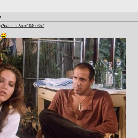
ь
hp?nam...le&id=10400357
ь