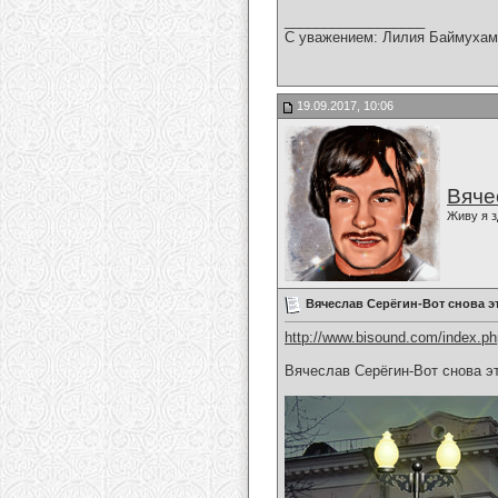
__________________
С уважением: Лилия Баймухам
19.09.2017, 10:06
Вяче
Живу я з
Вячеслав Серёгин-Вот снова э
http://www.bisound.com/index.p
Вячеслав Серёгин-Вот снова э