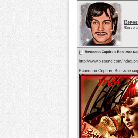
Вяче
Живу я з
Вячеслав Серёгин-Восьмое ма
http://www.bisound.com/index.p
Вячеслав Серёгин-Восьмое ма