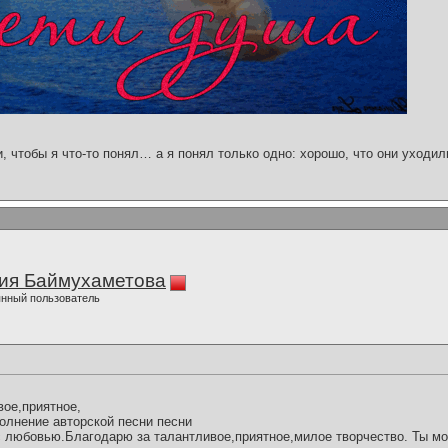
и, чтобы я что-то понял… а я понял только одно: хорошо, что они уходил
ия Баймухаметова
нный пользователь
ое,приятное,
лнение авторской песни песни
с любовью.Благодарю за талантливое,приятное,милое творчество. Ты м