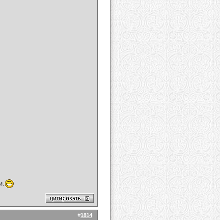
и.
#
1814