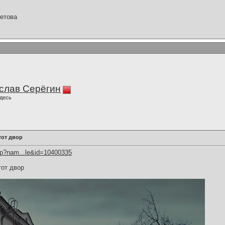
етова
слав Серёгин
десь
тот двор
hp?nam...le&id=10400335
тот двор