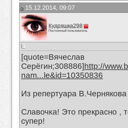
15.12.2014, 09:07
Кудряшка298
Постоянный пользователь
[quote=Вячеслав
Серёгин;308886]
http://www.
nam...le&id=10350836
Из репертуара В.Чернякова
Славочка! Это прекрасно , т
супер!