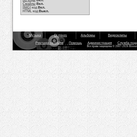
BB коды
Вкл.
Смайлы
Вкл.
[IMG]
код
Вкл.
HTML код
Выкл.
Музыка
Dj mixes
Альбомы
Видеоклипы
Реклама на сайте
Помощь
Администрация
Служба под
Все права защищены © 2007-2026 Bisou