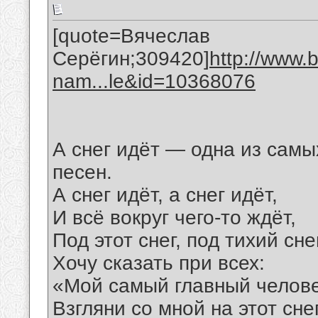
[quote=Вячеслав
Серёгин;309420]
http://www.
nam...le&id=10368076
А снег идёт — одна из самы
песен.
А снег идёт, а снег идёт,
И всё вокруг чего-то ждёт,
Под этот снег, под тихий сне
Хочу сказать при всех:
«Мой самый главный челове
Взгляни со мной на этот снег