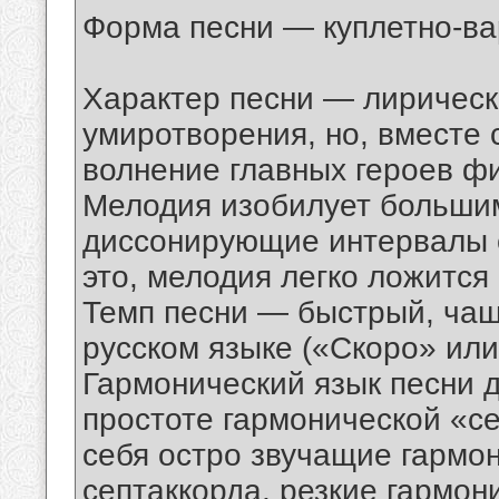
Форма песни — куплетно-ва
Характер песни — лирическ
умиротворения, но, вместе 
волнение главных героев фи
Мелодия изобилует большим
диссонирующие интервалы с
это, мелодия легко ложится 
Темп песни — быстрый, чаще
русском языке («Скоро» ил
Гармонический язык песни 
простоте гармонической «се
себя остро звучащие гармо
септаккорда, резкие гармон