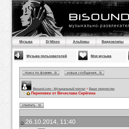
Музыка
Dj Mixes
Альбомы
Видеоклипы
Музыка пользователей
Моя музыка
Bisound.com - Музыкальный портал
>
Ваше творчество
Перепевки от Вячеслава Серёгина
26.10.2014, 11:40