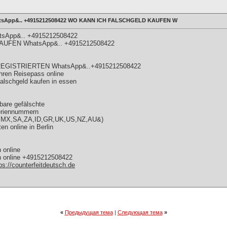
hatsApp&.. +4915212508422 WO KANN ICH FALSCHGELD KAUFEN W
atsApp&.. +4915212508422
UFEN WhatsApp&.. +4915212508422
EGISTRIERTEN WhatsApp&..+4915212508422
ren Reisepass online
lschgeld kaufen in essen
bare gefälschte
riennummern
BR,MX,SA,ZA,ID,GR,UK,US,NZ,AU&)
n online in Berlin
 online
n online +4915212508422
ps://counterfeitdeutsch.de
«
Предыдущая тема
|
Следующая тема
»