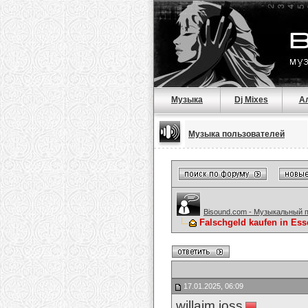
Музыка
Dj Mixes
А
Музыка пользователей
Bisound.com - Музыкальный 
Falschgeld kaufen in 
17.01.2025, 06:09
willaim joss