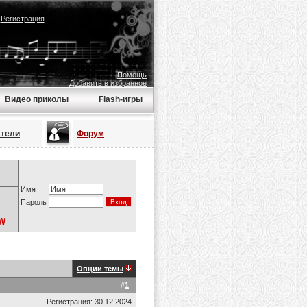
|
Регистрация
Помощь
Добавить в избранное
Видео приколы
Flash-игры
атели
Форум
Имя
Пароль
 W
Опции темы
#
1
Регистрация: 30.12.2024