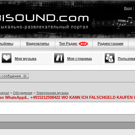
Вход
льбомы
Видеоклипы
Топ Радио
Радиостанции
Моя музыка
Моя страница
Пользов
портал
>
Обсуждения
>
Электронная музыка
Essen WhatsApp&.. +4915212508422 WO KANN ICH FALSCHGELD KAUFEN