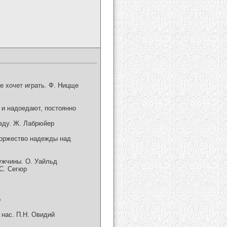
е хочет играть. Ф. Ницще
 и надоедают, постоянно
авду. Ж. Лабрюйер
 торжество надежды над
ужчины. О. Уайльд
С. Сегюр
р
 нас. П.Н. Овидий