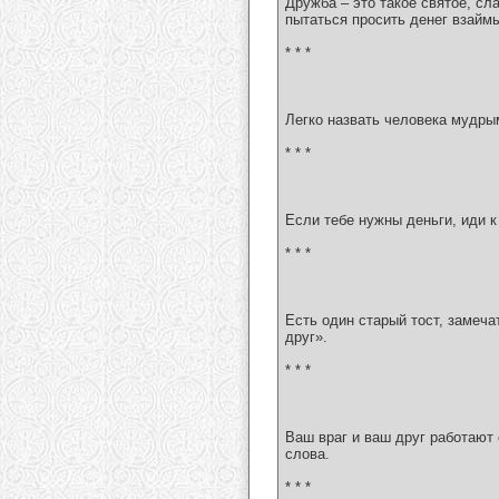
Дружба – это такое святое, сл
пытаться просить денег взайм
* * *
Легко назвать человека мудрым
* * *
Если тебе нужны деньги, иди к
* * *
Есть один старый тост, замеча
друг».
* * *
Ваш враг и ваш друг работают 
слова.
* * *