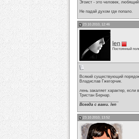
Эгоист - это человек, любящий
Не падай духом где попало.
23.10.2010, 12:46
len
Постоянный пол
Всякий существующий порядок
Владислав Гжегорчик.
лень закаляет характер, если 
Тристан Бернар.
__________________
Всегда с вами. len
23.10.2010, 13:52