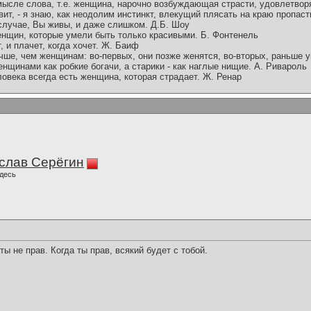
мысле слова, т.е. женщина, нарочно возбуждающая страсти, удовлетворя
вит, - я знаю, как неодолим инстинкт, влекущий плясать на краю пропаст
 случае, Вы живы, и даже слишком. Д.Б. Шоу
енщин, которые умели быть только красивыми. Б. Фонтенель
 и плачет, когда хочет. Ж. Баиф
ше, чем женщинам: во-первых, они позже женятся, во-вторых, раньше у
щинами как робкие богачи, а старики - как наглые нищие. А. Ривароль
ловека всегда есть женщина, которая страдает. Ж. Ренар
слав Серёгин
десь
ты не прав. Когда ты прав, всякий будет с тобой.