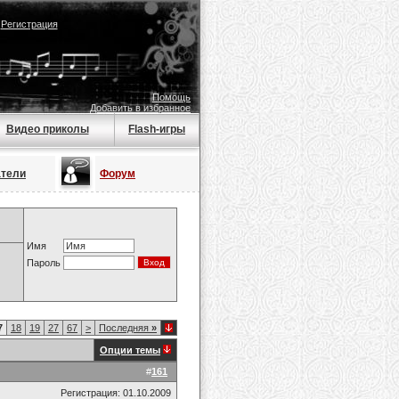
|
Регистрация
Помощь
Добавить в избранное
Видео приколы
Flash-игры
атели
Форум
Имя
Пароль
7
18
19
27
67
>
Последняя
»
Опции темы
#
161
Регистрация: 01.10.2009