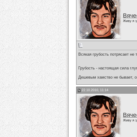
Вяче
Живу я з
Всякая грубость потрясает не
Грубость - настоящая сила глу
Дешевым хамство не бывает, он
22.10.2010, 11:14
Вяче
Живу я з