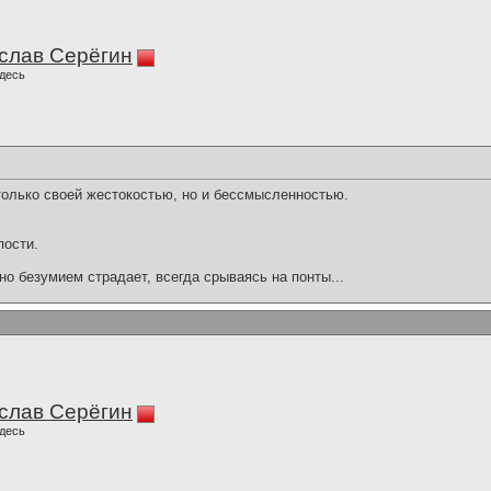
слав Серёгин
десь
 только своей жестокостью, но и бессмысленностью.
пости.
о безумием страдает, всегда срываясь на понты...
слав Серёгин
десь