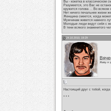
Вы - кокетка в классическом с
Разумеется, это Вас не остано
кружится голова ... Во всяком
Нет ничего печальнее жизни ж
Женщина смеется, когда может,
Мужчинам живется намного луч
Молодые люди ведут себя с жен
В тени всякого знаменитого че
24.10.2010, 19:29
Вяче
Живу я з
Настоящий друг с тобой, когда 
* * *