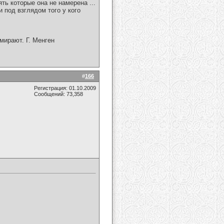
ть которые она не намерена ...
и под взглядом того у кого
мирают. Г. Менген
#
166
Регистрация: 01.10.2009
Сообщений: 73,358