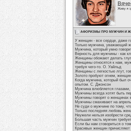
Вяче
Живу я з
АФОРИЗМЫ ПРО МУЖЧИН И 
У женщин - все сердце, даже г
Только мужчина, уважающий же
Мужчина, который умно говори
Верность для мужчины - как кл
Женщины обожают делать глуп
Женщины относятся к нам, мужч
требуя чего-то. О. Уайльд
Женщины с легкостью лгут, го
Золото пробуют огнем, женщину
Когда мужчина, который был оч
опытом. С. Джонсон
Мужчина влюбляется глазами, 
Мужчины всегда хотят быть п
Мужчины говорят о женщинах в
Мужчины смахивают на апрель, 
Не суди о мужчине по тому, чт
Только последняя любовь жен
Неужели нельзя изобрести сре
Большая часть мужчин требует 
Если бы нам сговориться о том
Красивых женщин причисляют с