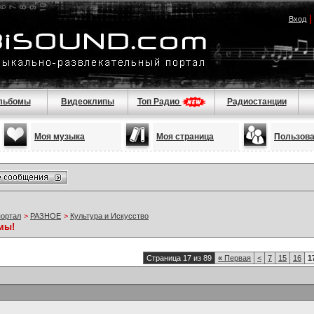
Вход
льбомы
Видеоклипы
Топ Радио
Радиостанции
Моя музыка
Моя страница
Пользов
портал
>
РАЗНОЕ
>
Культура и Искусство
мы!
Страница 17 из 89
«
Первая
<
7
15
16
1