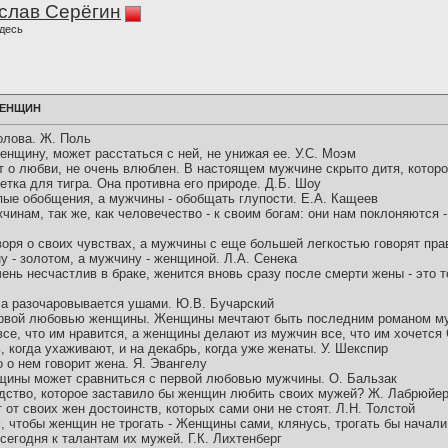
слав Серёгин
десь
ЖЕНЩИН
олова. Ж. Поль
нщину, может расстаться с ней, не унижая ее. У.С. Моэм
т о любви, не очень влюблен. В настоящем мужчине скрыто дитя, которо
етка для тигра. Она противна его природе. Д.Б. Шоу
ые обобщения, а мужчины - обобщать глупости. Е.А. Кащеев
инам, так же, как человечество - к своим богам: они нам поклоняются -
воря о своих чувствах, а мужчины с еще большей легкостью говорят пр
 - золотом, а мужчину - женщиной. Л.А. Сенека
ень несчастлив в браке, женится вновь сразу после смерти жены - это
а разочаровывается ушами. Ю.В. Бучарский
ервой любовью женщины. Женщины мечтают быть последним романом м
се, что им нравится, а женщины делают из мужчин все, что им хочется 
когда ухаживают, и на декабрь, когда уже женаты. У. Шекспир
о о нем говорит жена. Я. Эвангелу
щины может сравниться с первой любовью мужчины. О. Бальзак
дство, которое заставило бы женщин любить своих мужей? Ж. Лабрюйе
от своих жен достоинств, которых сами они не стоят. Л.Н. Толстой
, чтобы женщин не трогать - Женщины сами, клянусь, трогать бы начали
егодня к талантам их мужей. Г.К. Лихтенберг