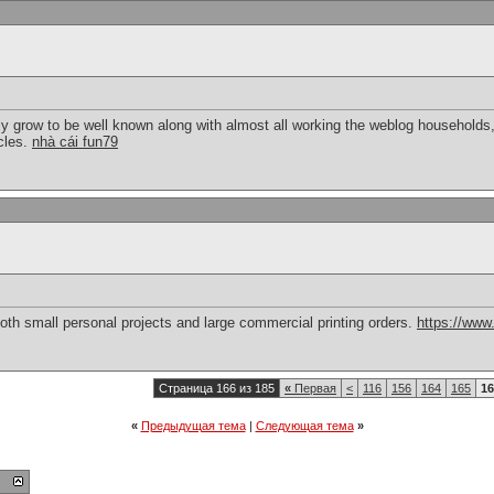
ly grow to be well known along with almost all working the weblog households,
icles.
nhà cái fun79
oth small personal projects and large commercial printing orders.
https://www.
Страница 166 из 185
«
Первая
<
116
156
164
165
16
«
Предыдущая тема
|
Следующая тема
»