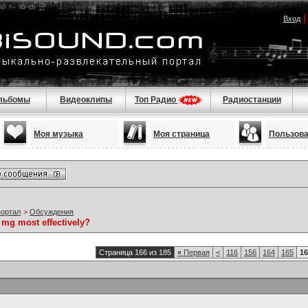
Вход
льбомы
Видеоклипы
Топ Радио
Радиостанции
Моя музыка
Моя страница
Пользов
портал
>
Обсуждения
 mg most effectively?
Страница 166 из 185
«
Первая
<
116
156
164
165
16