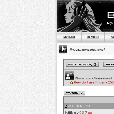
Музыка
Dj Mixes
А
Музыка пользователей
Bisound.com - Музыкальный 
How do I use Fildena 150
20.11.2025, 13:11
hijikek287