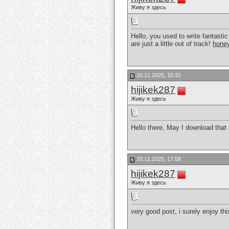
Живу я здесь
Hello, you used to write fantasti
are just a little out of track!
honey
20.11.2025, 15:32
hijikek287
Живу я здесь
Hello there, May I download tha
20.11.2025, 17:58
hijikek287
Живу я здесь
very good post, i surely enjoy th