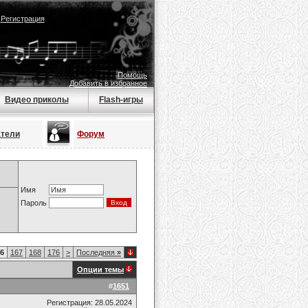
|
Регистрация
Помощь
Добавить в избранное
Видео приколы
Flash-игры
атели
Форум
Имя
Пароль
6
167
168
176
>
Последняя
»
Опции темы
#
1651
Регистрация: 28.05.2024