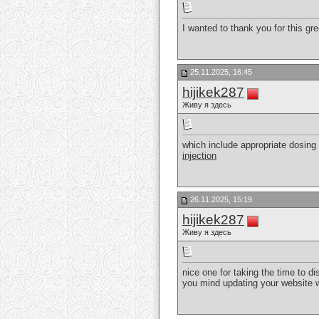
I wanted to thank you for this gre
25.11.2025, 16:45
hijikek287
Живу я здесь
which include appropriate dosing
injection
26.11.2025, 15:19
hijikek287
Живу я здесь
nice one for taking the time to di
you mind updating your website w