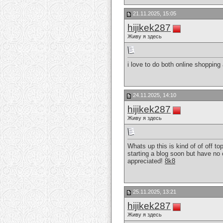
21.11.2025, 15:05
hijikek287
Живу я здесь
i love to do both online shopping
24.11.2025, 14:10
hijikek287
Живу я здесь
Whats up this is kind of of off 
starting a blog soon but have no
appreciated!
8k8
25.11.2025, 13:21
hijikek287
Живу я здесь