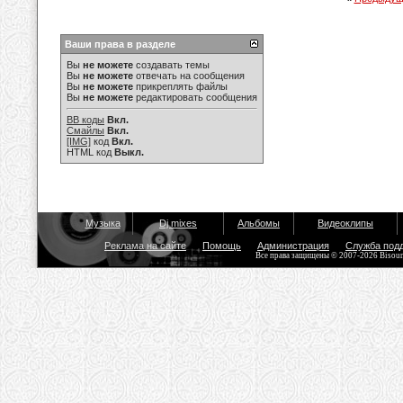
Ваши права в разделе
Вы
не можете
создавать темы
Вы
не можете
отвечать на сообщения
Вы
не можете
прикреплять файлы
Вы
не можете
редактировать сообщения
BB коды
Вкл.
Смайлы
Вкл.
[IMG]
код
Вкл.
HTML код
Выкл.
Музыка
Dj mixes
Альбомы
Видеоклипы
Реклама на сайте
Помощь
Администрация
Служба под
Все права защищены © 2007-2026 Bisou