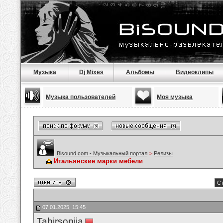
Музыка
Dj Mixes
Альбомы
Видеоклипы
Музыка пользователей
Моя музыка
Bisound.com - Музыкальный портал
>
Релизы
Итальянские марки мебели
Ст
07.01.2025, 15:45
Tahirsonija