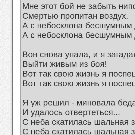
Мне этот бой не забыть нип
Смертью пропитан воздух.
А с небосклона бесшумным 
А с небосклона бесшумным 
Вон снова упала, и я загада
Выйти живым из боя!
Вот так свою жизнь я поспе
Вот так свою жизнь я поспе
Я уж решил - миновала беда
И удалось отвертеться...
С неба скатилась шальная з
С неба скатилась шальная з