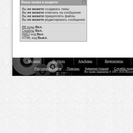
Ваши права в разделе
Вы
не можете
создавать темы
Вы
не можете
отвечать на сообщения
Вы
не можете
прикреплять файлы
Вы
не можете
редактировать сообщения
BB коды
Вкл.
Смайлы
Вкл.
[IMG]
код
Вкл.
HTML код
Выкл.
Музыка
Dj mixes
Альбомы
Видеоклипы
Реклама на сайте
Помощь
Администрация
Служба под
Все права защищены © 2007-2026 Bisou