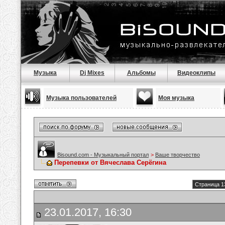
Музыка
Dj Mixes
Альбомы
Видеоклипы
Музыка пользователей
Моя музыка
Bisound.com - Музыкальный портал
>
Ваше творчество
Перепевки от Вячеслава Серёгина
Страница 1
23.01.2017, 16:30