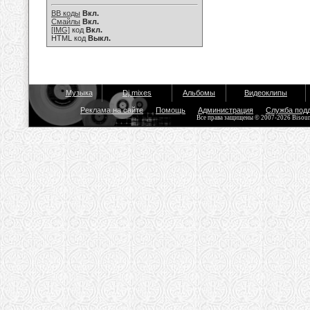
BB коды
Вкл.
Смайлы
Вкл.
[IMG]
код
Вкл.
HTML код
Выкл.
Музыка
Dj mixes
Альбомы
Видеоклипы
Реклама на сайте
Помощь
Администрация
Служба под
Все права защищены © 2007-2026 Bisou