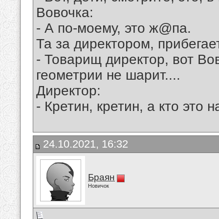
Вовочка:
- А по-моему, это ж@па.
Та за диpектоpом, пpибегае
- Товаpищ диpектоp, вот Во
геометpии не шаpит....
Диpектоp:
- Кpетин, кpетин, а кто это
24.10.2021, 16:32
Браян
Новичок