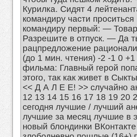
Курилка. Сидят 4 лейтенант
командиру части проситься 
командиру первый: — Товар
Разрешите в отпуск. — Да т
рацпредложение рационализ
(до 1 мин. чтения) -2 -1 0 +
фильма: Главный герой поп
этого, так как живет в Сыктыв
<< Д А Л Е Е! >> случайно а
12 13 14 15 16 17 18 19 20 
сегодня лучшие / лучший а
лучшие за месяц лучшие в э
новый блондинки ВКонтакте
злободневно пошлые (16+) 