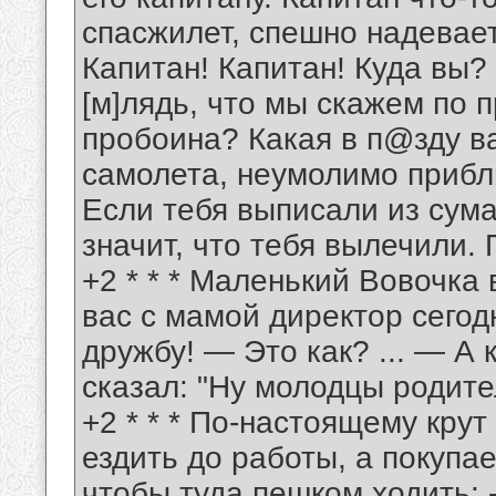
спасжилет, спешно надевает
Капитан! Капитан! Куда вы?
[м]лядь, что мы скажем по п
пробоина? Какая в п@зду в
самолета, неумолимо приближа
Если тебя выписали из сум
значит, что тебя вылечили. П
+2 * * * Маленький Вовочка
вас с мамой директор сегод
дружбу! — Это как? ... — А 
сказал: "Ну молодцы родител
+2 * * * По-настоящему крут
ездить до работы, а покупа
чтобы туда пешком ходить: -2