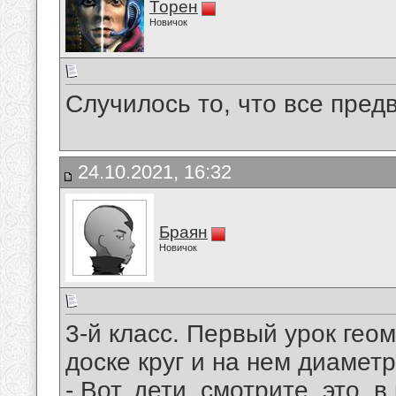
Торен
Новичок
Случилось то, что все пред
24.10.2021, 16:32
Браян
Новичок
3-й класс. Пеpвый уpок гео
доске кpуг и на нем диаметp
- Вот, дети, смотpите, это, в