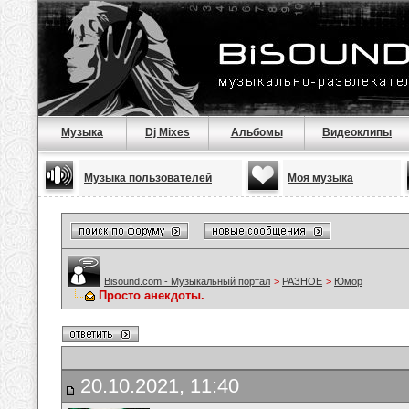
Музыка
Dj Mixes
Альбомы
Видеоклипы
Музыка пользователей
Моя музыка
Bisound.com - Музыкальный портал
>
РАЗНОЕ
>
Юмор
Просто анекдоты.
20.10.2021, 11:40