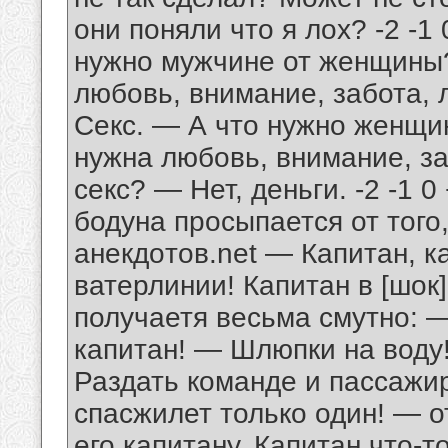
они поняли что я лох? -2 -1
нужно мужчине от женщины
любовь, внимание, забота,
Секс. — А что нужно женщ
нужна любовь, внимание, за
ceкc? — Нет, деньги. -2 -1 0
бодуна просыпается от того
анeкдoтoв.net — Капитан, к
ватерлинии! Капитан в [шок
получаетя весьма смутно: 
капитан! — Шлюпки на воду
Раздать команде и пассажи
спасжилет только один! — 
его капитану. Капитан что-