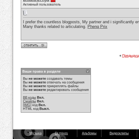
Активный пользователь
I prefer the countless blogposts, My partner and i significantly en
Many thanks related to articulating.
Phenq Prix
«
Предыдущ
Ваши права в разделе
Вы
не можете
создавать темы
Вы
не можете
отвечать на сообщения
Вы
не можете
прикреплять файлы
Вы
не можете
редактировать сообщения
BB коды
Вкл.
Смайлы
Вкл.
[IMG]
код
Вкл.
HTML код
Выкл.
Музыка
Dj mixes
Альбомы
Видеоклипы