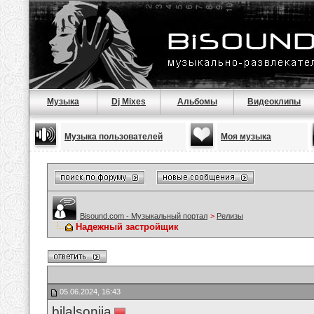
Музыка
Dj Mixes
Альбомы
Видеоклипы
Музыка пользователей
Моя музыка
Bisound.com - Музыкальный портал
>
Релизы
Надежный застройщик
05.06.2024, 16:43
bilalsonija