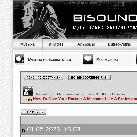
Музыка
Dj Mixes
Альбомы
Видеоклипы
Музыка пользователей
Моя музыка
Bisound.com - Музыкальный портал
>
РАЗНОЕ
>
Новости
How To Give Your Partner A Massage Like A Professio
01.05.2023, 18:03