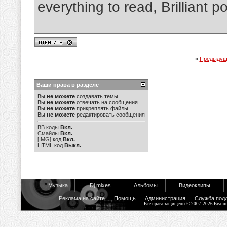
everything to read, Brilliant p
«
Предыдущ
Ваши права в разделе
Вы
не можете
создавать темы
Вы
не можете
отвечать на сообщения
Вы
не можете
прикреплять файлы
Вы
не можете
редактировать сообщения
BB коды
Вкл.
Смайлы
Вкл.
[IMG]
код
Вкл.
HTML код
Выкл.
Музыка
Dj mixes
Альбомы
Видеоклипы
Реклама на сайте
Помощь
Администрация
Служба под
Все права защищены © 2007-2026 Bisou