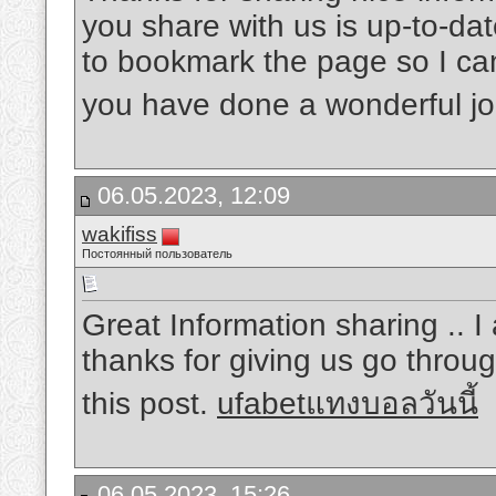
you share with us is up-to-dat
to bookmark the page so I ca
you have done a wonderful j
06.05.2023, 12:09
wakifiss
Постоянный пользователь
Great Information sharing .. I 
thanks for giving us go throug
this post.
ufabetแทงบอลวันนี้
06.05.2023, 15:26