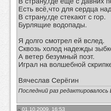
В страну,где ещё с давних п
Есть всё,что для сердца над
В страну,где стекают с гор.
Бурлящие водопады.
Я долго смотрел ей вслед.
Сквозь холод надежды зыбк
А ветер безумный поэт.
Играл на волшебной скрипк
Вячеслав Серёгин
Последний раз редактировалось В
01.10.2009, 16:53