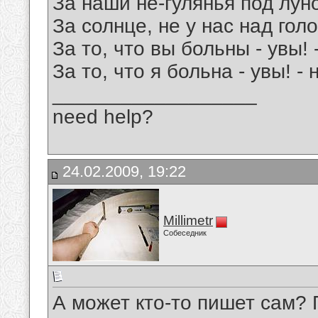
За наши не-гулянья под лун
За солнце, не у нас над гол
За то, что вы больны - увы! 
За то, что я больна - увы! -
__________________
need help?
24.02.2009, 19:22
Millimetr
Собеседник
А может кто-то пишет сам? 