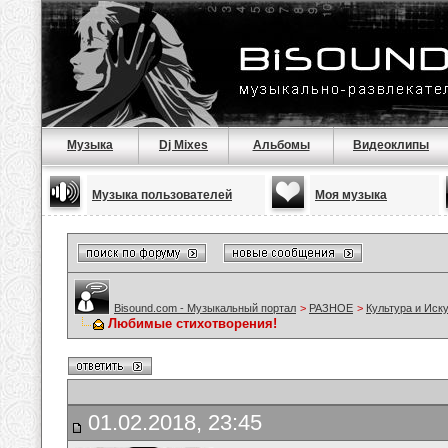
Музыка
Dj Mixes
Альбомы
Видеоклипы
Музыка пользователей
Моя музыка
Bisound.com - Музыкальный портал
>
РАЗНОЕ
>
Культура и Иск
Любимые стихотворения!
01.02.2018, 23:45