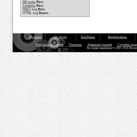
BB коды
Вкл.
Смайлы
Вкл.
[IMG]
код
Вкл.
HTML код
Выкл.
Музыка
Dj mixes
Альбомы
Видеоклипы
Реклама на сайте
Помощь
Администрация
Служба под
Все права защищены © 2007-2026 Bisou