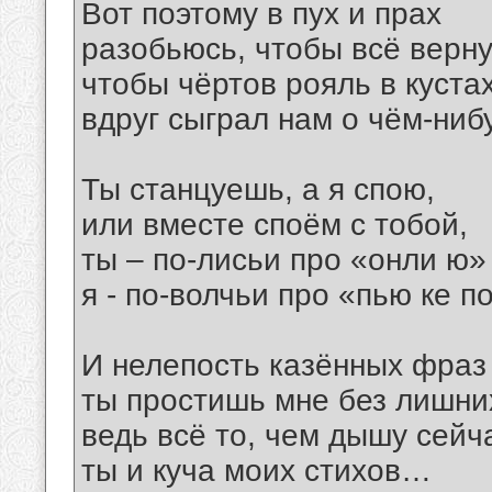
Вот поэтому в пух и прах
разобьюсь, чтобы всё верну
чтобы чёртов рояль в куста
вдруг сыграл нам о чём-ни
Ты станцуешь, а я спою,
или вместе споём с тобой,
ты – по-лисьи про «онли ю»
я - по-волчьи про «пью ке п
И нелепость казённых фраз
ты простишь мне без лишних
ведь всё то, чем дышу сейча
ты и куча моих стихов…