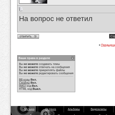
На вопрос не ответил
Стр
«
Предыдущ
Ваши права в разделе
Вы
не можете
создавать темы
Вы
не можете
отвечать на сообщения
Вы
не можете
прикреплять файлы
Вы
не можете
редактировать сообщения
BB коды
Вкл.
Смайлы
Вкл.
[IMG]
код
Вкл.
HTML код
Выкл.
Музыка
Dj mixes
Альбомы
Видеоклипы