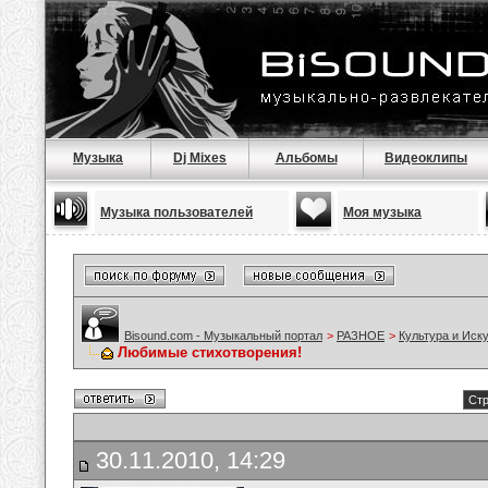
Музыка
Dj Mixes
Альбомы
Видеоклипы
Музыка пользователей
Моя музыка
Bisound.com - Музыкальный портал
>
РАЗНОЕ
>
Культура и Иск
Любимые стихотворения!
Стр
30.11.2010, 14:29