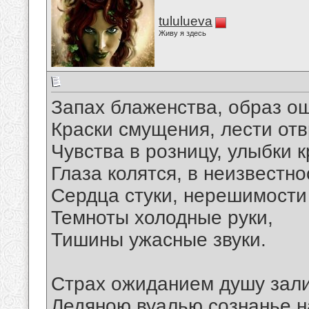
tululueva
Живу я здесь
Запах блаженства, образ о
Краски смущения, лести от
Чувства в розницу, улыбки 
Глаза колятся, в неизвестн
Сердца стуки, нерешимости
Темноты холодные руки,
Тишины ужасные звуки.
Страх ожиданием душу зали
Ледяною вуалью сознанье н