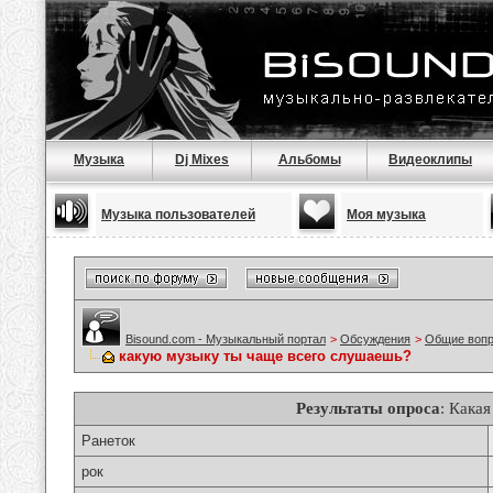
Музыка
Dj Mixes
Альбомы
Видеоклипы
Музыка пользователей
Моя музыка
Bisound.com - Музыкальный портал
>
Обсуждения
>
Общие воп
какую музыку ты чаще всего слушаешь?
Результаты опроса
: Кака
Ранеток
рок