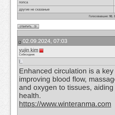
попса
другие не сказаные
Голосовавшие:
91
.
02.09.2024, 07:03
yujin kim
Собеседник
Enhanced circulation is a key
improving blood flow, massage
and oxygen to tissues, aiding 
health.
https://www.winteranma.com