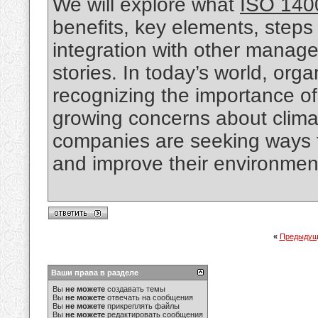
We will explore what
ISO 1400
benefits, key elements, steps 
integration with other manage
stories. In today’s world, orga
recognizing the importance of
growing concerns about climat
companies are seeking ways t
and improve their environmen
«
Предыдущ
Ваши права в разделе
Вы
не можете
создавать темы
Вы
не можете
отвечать на сообщения
Вы
не можете
прикреплять файлы
Вы
не можете
редактировать сообщения