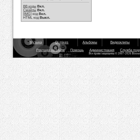
BB коды
Вкл.
Смайлы
Вкл.
[IMG]
код
Вкл.
HTML код
Выкл.
Музыка
Dj mixes
Альбомы
Видеоклипы
Реклама на сайте
Помощь
Администрация
Служба под
Все права защищены © 2007-2026 Bisou