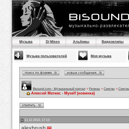
Музыка
Dj Mixes
Альбомы
Видеоклипы
Музыка пользователей
Моя музыка
Bisound.com - Музыкальный портал
>
Релизы
>
Синглы
>
Синглы
Алексей Матиас - Myself (новинка)
11.12.2010, 17:13
alexbrush