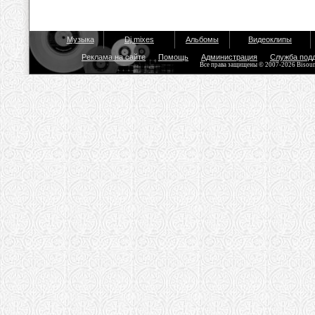
Музыка
Dj mixes
Альбомы
Видеоклипы
Реклама на сайте
Помощь
Администрация
Служба под
Все права защищены © 2007-2026 Bisou