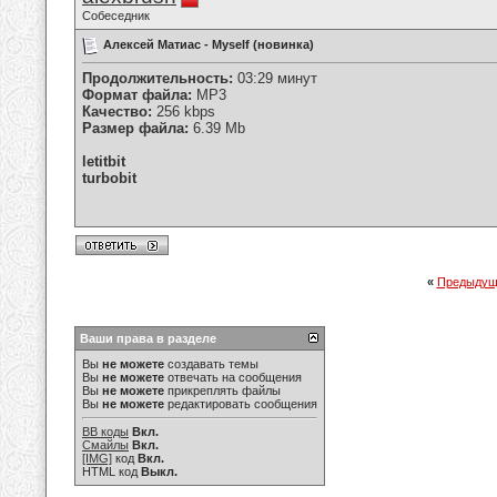
Собеседник
Алексей Матиас - Myself (новинка)
Продолжительность:
03:29 минут
Формат файла:
MP3
Качество:
256 kbps
Размер файла:
6.39 Mb
letitbit
turbobit
«
Предыдущ
Ваши права в разделе
Вы
не можете
создавать темы
Вы
не можете
отвечать на сообщения
Вы
не можете
прикреплять файлы
Вы
не можете
редактировать сообщения
BB коды
Вкл.
Смайлы
Вкл.
[IMG]
код
Вкл.
HTML код
Выкл.