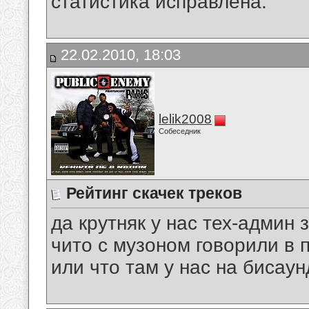
статистика исправлена.
22.02.2010, 18:03
lelik2008
Собеседник
Рейтинг скачек треков
да крутняк у нас тех-админ з
чито с музоном говорили в 
или что там у нас на бисау