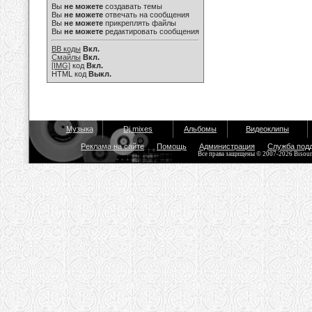
Вы
не можете
создавать темы
Вы
не можете
отвечать на сообщения
Вы
не можете
прикреплять файлы
Вы
не можете
редактировать сообщения
BB коды
Вкл.
Смайлы
Вкл.
[IMG]
код
Вкл.
HTML код
Выкл.
Музыка
Dj mixes
Альбомы
Видеоклипы
Реклама на сайте
Помощь
Администрация
Служба под
Все права защищены © 2007-2026 Bisou