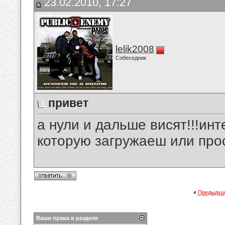
23.02.2010, 17:27
lelik2008
Собеседник
привет
а нули и дальше висят!!!ин
которую загружаеш или про
«
Предыдущ
Ваши права в разделе