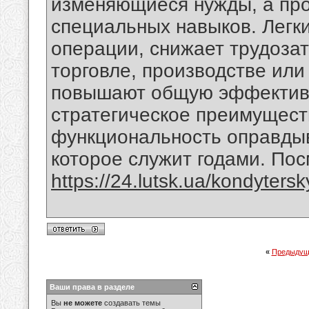
изменяющиеся нужды, а про
специальных навыков. Легк
операции, снижает трудозат
торговле, производстве или
повышают общую эффективн
стратегическое преимущест
функциональность оправдыв
которое служит годами. По
https://24.lutsk.ua/kondytersk
«
Предыдущ
Ваши права в разделе
Вы
не можете
создавать темы