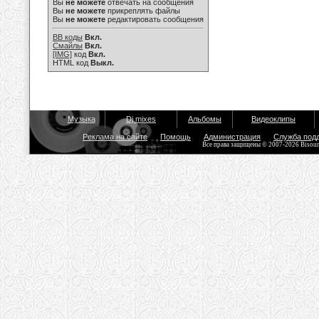
Вы
не можете
отвечать на сообщения
Вы
не можете
прикреплять файлы
Вы
не можете
редактировать сообщения
BB коды
Вкл.
Смайлы
Вкл.
[IMG]
код
Вкл.
HTML код
Выкл.
Музыка
Dj mixes
Альбомы
Видеоклипы
Реклама на сайте
Помощь
Администрация
Служба под
Все права защищены © 2007-2026 Bisou